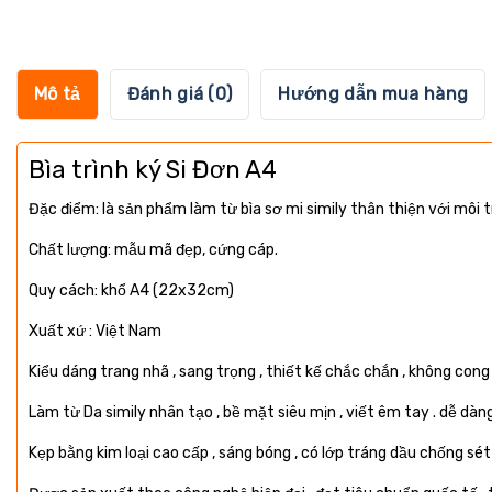
Mô tả
Đánh giá (0)
Hướng dẫn mua hàng
Bìa trình ký Si Đơn A4
Đặc điểm: là sản phẩm làm từ bìa sơ mi simily thân thiện với môi t
Chất lượng: mẫu mã đẹp, cứng cáp.
Quy cách: khổ A4 (22x32cm)
Xuất xứ : Việt Nam
Kiểu dáng trang nhã , sang trọng , thiết kế chắc chắn , không cong 
Làm từ Da simily nhân tạo , bề mặt siêu mịn , viết êm tay . dễ dàng 
Kẹp bằng kim loại cao cấp , sáng bóng , có lớp tráng dầu chống sét