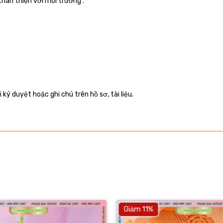
thân thiện với môi trường .
ý duyệt hoặc ghi chú trên hồ sơ, tài liệu.
Giảm 11%