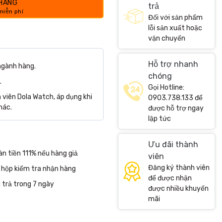
 HÀNG
trả
Đối với sản phẩm
lỗi sản xuất hoặc
vận chuyển
Hỗ trợ nhanh
ngành hàng.
chóng
.
Gọi Hotline:
viên Dola Watch, áp dụng khi
0903.738.133 để
hác.
được hỗ trợ ngay
lập tức
Ưu đãi thành
n tiền 111% nếu hàng giả
viên
Đăng ký thành viên
 hộp kiểm tra nhận hàng
để được nhận
 trả trong 7 ngày
được nhiều khuyến
mãi