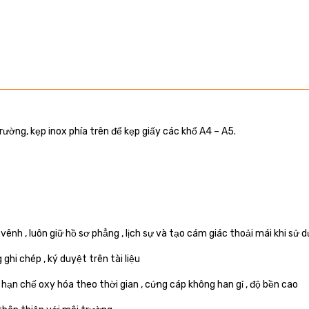
rường, kẹp inox phía trên để kẹp giấy các khổ A4 – A5.
vênh , luôn giữ hồ sơ phẳng , lịch sự và tạo cám giác thoải mái khi sử 
ghi chép , ký duyệt trên tài liệu
 hạn chế oxy hóa theo thời gian , cứng cáp không han gỉ , độ bền cao