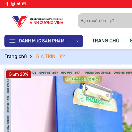
Bỏ
qua
Tìm
nội
kiếm:
dung
TRANG CHỦ
DANH MỤC SẢN PHẨM
Trang chủ
BÌA TRÌNH KÝ
Giảm 20%