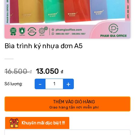
Bìa trình ký nhựa đơn A5
Giá
Giá
16.500
13.050
₫
₫
gốc
hiện
là:
tại
Bìa trình ký nhựa đơn A5 số lượng
16.500 ₫.
là:
13.050 ₫.
THÊM VÀO GIỎ HÀNG
Khuyến mãi đặc biệt !!!