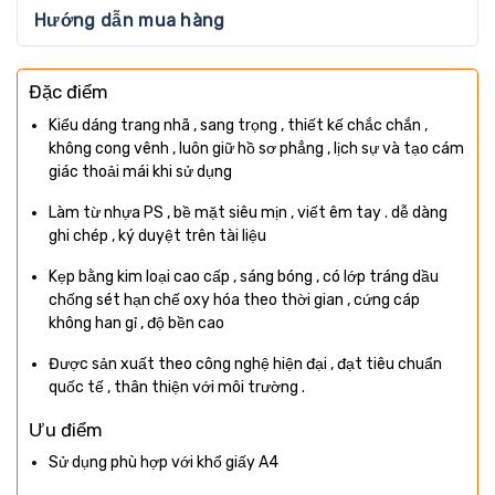
Hướng dẫn mua hàng
Đặc điểm
Kiểu dáng trang nhã , sang trọng , thiết kế chắc chắn ,
không cong vênh , luôn giữ hồ sơ phẳng , lịch sự và tạo cám
giác thoải mái khi sử dụng
Làm từ nhựa PS , bề mặt siêu mịn , viết êm tay . dễ dàng
ghi chép , ký duyệt trên tài liệu
Kẹp bằng kim loại cao cấp , sáng bóng , có lớp tráng dầu
chống sét hạn chế oxy hóa theo thời gian , cứng cáp
không han gỉ , độ bền cao
Được sản xuất theo công nghệ hiện đại , đạt tiêu chuẩn
quốc tế , thân thiện với môi trường .
Ưu điểm
Sử dụng phù hợp với khổ giấy A4