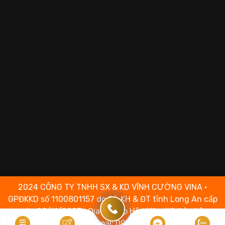
2024 CÔNG TY TNHH SX & KD VĨNH CƯỜNG VINA •
GPĐKKD số 1100801157 do Sở KH & ĐT tỉnh Long An cấp
ngày 08/11/2007 • Địa chỉ: Ấp Hậu Hòa, Xã Đức Lập,
Tỉnh Tây Ninh • Điện thoại: 0969.88.1697• Chịu trách