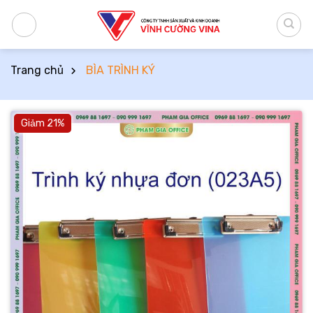
Bỏ
qua
nội
dung
Trang chủ
BÌA TRÌNH KÝ
Giảm 21%