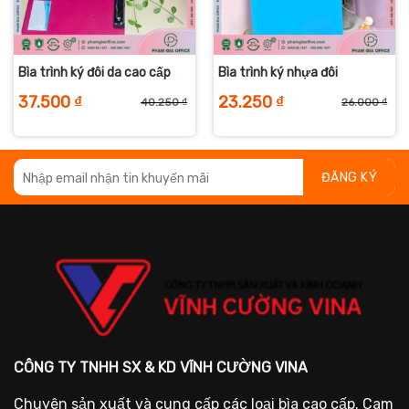
Bìa trình ký đôi da cao cấp
Bìa trình ký nhựa đôi
37.500
₫
23.250
₫
40.250
₫
26.000
₫
iá
iá
Giá
Giá
Giá
Giá
ốc
iện
gốc
hiện
gố
hiệ
:
i
là:
tại
là:
tại
9.500 ₫.
:
40.250 ₫.
là:
26.
là:
6.250 ₫.
37.500 ₫.
23.
CÔNG TY TNHH SX & KD VĨNH CƯỜNG VINA
Chuyên sản xuất và cung cấp các loại bìa cao cấp. Cam