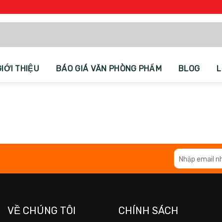
GIỚI THIỆU
BÁO GIÁ VĂN PHÒNG PHẨM
BLOG
L
VỀ CHÚNG TÔI
CHÍNH SÁCH