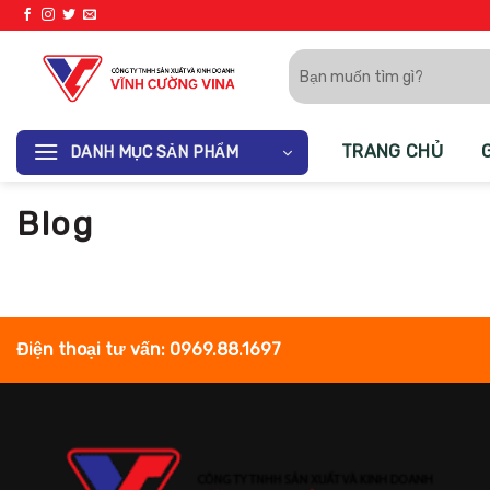
Bỏ
qua
Tìm
nội
kiếm:
dung
TRANG CHỦ
DANH MỤC SẢN PHẨM
Blog
Điện thoại tư vấn: 0969.88.1697