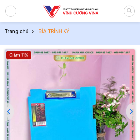
Bỏ
qua
nội
dung
Trang chủ
BÌA TRÌNH KÝ
Giảm 11%