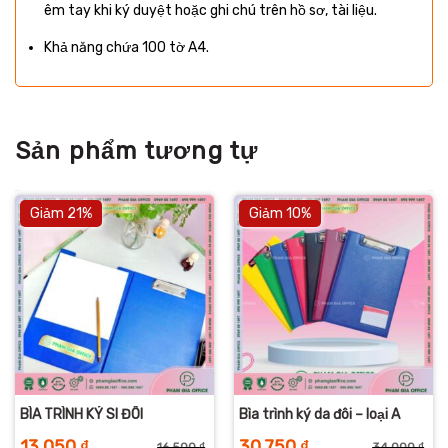
êm tay khi ký duyệt hoặc ghi chú trên hồ sơ, tài liệu.
Khả năng chứa 100 tờ A4.
Sản phẩm tương tự
Giảm 21%
Giảm 10%
BÌA TRÌNH KÝ SI ĐÔI
Bìa trình ký da đôi – loại A
13.050
₫
30.750
₫
16.500
₫
34.000
₫