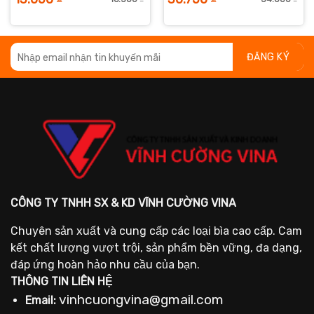
iá
iá
Giá
Giá
Giá
Giá
ốc
iện
gốc
hiện
gố
hiệ
:
i
là:
tại
là:
tại
4.000 ₫.
:
16.500 ₫.
là:
34.
là:
.250 ₫.
13.050 ₫.
30.
CÔNG TY TNHH SX & KD VĨNH CƯỜNG VINA
Chuyên sản xuất và cung cấp các loại bìa cao cấp. Cam
kết chất lượng vượt trội, sản phẩm bền vững, đa dạng,
đáp ứng hoàn hảo nhu cầu của bạn.
THÔNG TIN LIÊN HỆ
vinhcuongvina@gmail.com
Email: