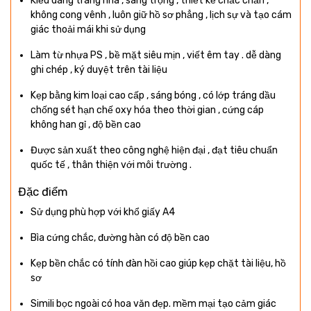
Kiểu dáng trang nhã , sang trọng , thiết kế chắc chắn ,
không cong vênh , luôn giữ hồ sơ phẳng , lịch sự và tạo cám
giác thoải mái khi sử dụng
Làm từ nhựa PS , bề mặt siêu mịn , viết êm tay . dễ dàng
ghi chép , ký duyệt trên tài liệu
Kẹp bằng kim loại cao cấp , sáng bóng , có lớp tráng dầu
chống sét hạn chế oxy hóa theo thời gian , cứng cáp
không han gỉ , độ bền cao
Được sản xuất theo công nghệ hiện đại , đạt tiêu chuẩn
quốc tế , thân thiện với môi trường .
Đặc điểm
Sử dụng phù hợp với khổ giấy A4
Bìa cứng chắc, đường hàn có độ bền cao
Kẹp bền chắc có tính đàn hồi cao giúp kẹp chặt tài liệu, hồ
sơ
Simili bọc ngoài có hoa văn đẹp. mềm mại tạo cảm giác