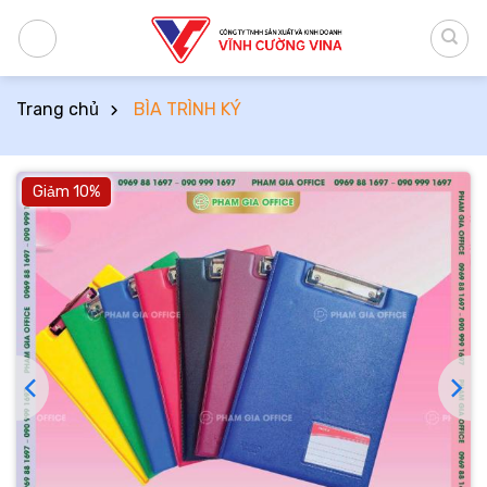
Bỏ
qua
nội
dung
Trang chủ
BÌA TRÌNH KÝ
Giảm 10%