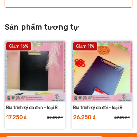
Sản phẩm tương tự
Giảm 16%
Giảm 11%
Bìa trình ký da đơn – loại B
Bìa trình ký da đôi – loại B
17.250
₫
26.250
₫
20.500
₫
29.500
₫
iá
iá
Giá
Giá
Giá
Giá
ốc
iện
gốc
hiện
gố
hiệ
:
i
là:
tại
là:
tại
6.500 ₫.
:
20.500 ₫.
là:
29.
là:
3.050 ₫.
17.250 ₫.
26.