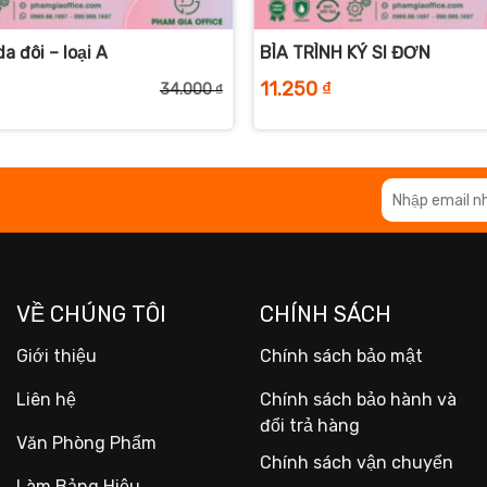
+
da đôi – loại A
BÌA TRÌNH KÝ SI ĐƠN
11.250
₫
34.000
₫
Giá
Giá
gốc
hiện
là:
tại
34.000 ₫.
là:
30.750 ₫.
VỀ CHÚNG TÔI
CHÍNH SÁCH
Giới thiệu
Chính sách bảo mật
Liên hệ
Chính sách bảo hành và
đổi trả hàng
Văn Phòng Phẩm
Chính sách vận chuyển
Làm Bảng Hiệu