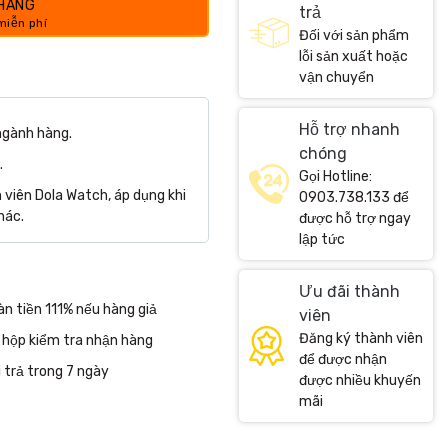
 HÀNG
trả
Đối với sản phẩm
lỗi sản xuất hoặc
vận chuyển
Hỗ trợ nhanh
ngành hàng.
chóng
.
Gọi Hotline:
viên Dola Watch, áp dụng khi
0903.738.133 để
hác.
được hỗ trợ ngay
lập tức
Ưu đãi thành
n tiền 111% nếu hàng giả
viên
Đăng ký thành viên
 hộp kiểm tra nhận hàng
để được nhận
 trả trong 7 ngày
được nhiều khuyến
mãi