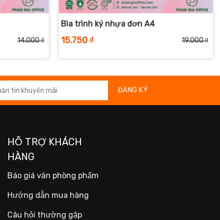
+
Bìa trình ký nhựa đơn A4
15.750
₫
14.000
₫
19.000
₫
Giá
Giá
Giá
Giá
gốc
hiện
gố
hiệ
là:
tại
là:
tại
14.000 ₫.
là:
19.
là:
11.250 ₫.
15.
HỖ TRỢ KHÁCH
HÀNG
Báo giá văn phòng phẩm
Hướng dẫn mua hàng
Câu hỏi thường gặp