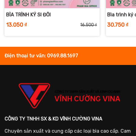
+
+
BÌA TRÌNH KÝ SI ĐÔI
Bìa trình ký 
13.050
₫
30.750
₫
16.500
₫
iá
iá
Giá
Giá
ốc
iện
gốc
hiện
:
ại
là:
tại
6.500 ₫.
:
16.500 ₫.
là:
3.050 ₫.
13.050 ₫.
Điện thoại tư vấn: 0969.88.1697
CÔNG TY TNHH SX & KD VĨNH CƯỜNG VINA
Chuyên sản xuất và cung cấp các loại bìa cao cấp. Cam