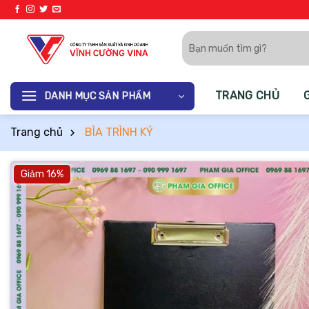
Bỏ
qua
Tìm
nội
kiếm:
dung
TRANG CHỦ
DANH MỤC SẢN PHẨM
Trang chủ
BÌA TRÌNH KÝ
Giảm 16%