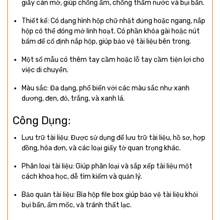
giấy cán mờ, giúp chống ẩm, chống thấm nước và bụi bẩn.
Thiết kế: Có dạng hình hộp chữ nhật đứng hoặc ngang, nắp
hộp có thể đóng mở linh hoạt. Có phần khóa gài hoặc nút
bấm để cố định nắp hộp, giúp bảo vệ tài liệu bên trong.
Một số mẫu có thêm tay cầm hoặc lỗ tay cầm tiện lợi cho
việc di chuyển.
Màu sắc: Đa dạng, phổ biến với các màu sắc như xanh
dương, đen, đỏ, trắng, và xanh lá.
Công Dụng:
Lưu trữ tài liệu: Được sử dụng để lưu trữ tài liệu, hồ sơ, hợp
đồng, hóa đơn, và các loại giấy tờ quan trọng khác.
Phân loại tài liệu: Giúp phân loại và sắp xếp tài liệu một
cách khoa học, dễ tìm kiếm và quản lý.
Bảo quản tài liệu: Bìa hộp file box giúp bảo vệ tài liệu khỏi
bụi bẩn, ẩm mốc, và tránh thất lạc.