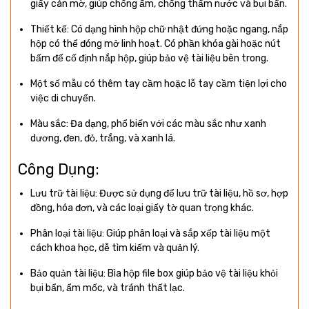
giấy cán mờ, giúp chống ẩm, chống thấm nước và bụi bẩn.
Thiết kế: Có dạng hình hộp chữ nhật đứng hoặc ngang, nắp
hộp có thể đóng mở linh hoạt. Có phần khóa gài hoặc nút
bấm để cố định nắp hộp, giúp bảo vệ tài liệu bên trong.
Một số mẫu có thêm tay cầm hoặc lỗ tay cầm tiện lợi cho
việc di chuyển.
Màu sắc: Đa dạng, phổ biến với các màu sắc như xanh
dương, đen, đỏ, trắng, và xanh lá.
Công Dụng:
Lưu trữ tài liệu: Được sử dụng để lưu trữ tài liệu, hồ sơ, hợp
đồng, hóa đơn, và các loại giấy tờ quan trọng khác.
Phân loại tài liệu: Giúp phân loại và sắp xếp tài liệu một
cách khoa học, dễ tìm kiếm và quản lý.
Bảo quản tài liệu: Bìa hộp file box giúp bảo vệ tài liệu khỏi
bụi bẩn, ẩm mốc, và tránh thất lạc.