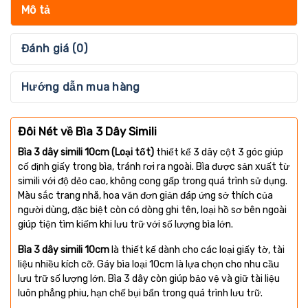
Mô tả
Đánh giá (0)
Hướng dẫn mua hàng
Đôi Nét về Bìa 3 Dây Simili
Bìa 3 dây simili 10cm (Loại tốt)
thiết kế 3 dây cột 3 góc giúp
cố định giấy trong bìa, tránh rơi ra ngoài. Bìa được sản xuất từ
simili với độ dẻo cao, không cong gấp trong quá trình sử dụng.
Màu sắc trang nhã, hoa văn đơn giản đáp ứng sở thích của
người dùng, đặc biệt còn có dòng ghi tên, loại hồ sơ bên ngoài
giúp tiện tìm kiếm khi lưu trữ với số lượng bìa lớn.
Bìa 3 dây simili 10cm
là thiết kế dành cho các loại giấy tờ, tài
liệu nhiều kích cỡ. Gáy bìa loại 10cm là lựa chọn cho nhu cầu
lưu trữ số lượng lớn. Bìa 3 dây còn giúp bảo vệ và giữ tài liệu
luôn phẳng phiu, hạn chế bụi bẩn trong quá trình lưu trữ.