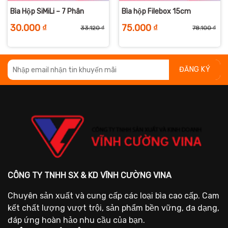
Bìa Hộp SiMiLi – 7 Phân
Bìa hộp Filebox 15cm
30.000
₫
75.000
₫
33.120
₫
78.100
₫
iá
iá
Giá
Giá
Giá
Giá
ốc
iện
gốc
hiện
gố
hiệ
:
i
là:
tại
là:
tại
2.720 ₫.
:
33.120 ₫.
là:
78.
là:
9.500 ₫.
30.000 ₫.
75.
CÔNG TY TNHH SX & KD VĨNH CƯỜNG VINA
Chuyên sản xuất và cung cấp các loại bìa cao cấp. Cam
kết chất lượng vượt trội, sản phẩm bền vững, đa dạng,
đáp ứng hoàn hảo nhu cầu của bạn.