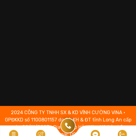
2024 CÔNG TY TNHH SX & KD VĨNH CƯỜNG VINA •
GPĐKKD số 1100801157 do Sở KH & ĐT tỉnh Long An cấp
ngày 08/11/2007 • Địa chỉ: Ấp Hậu Hòa, Xã Đức Lập,
Tỉnh Tây Ninh • Điện thoại: 0969.88.1697• Chịu trách