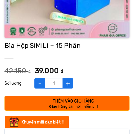
Bìa Hộp SiMiLi – 15 Phân
Giá
Giá
42.150
39.000
₫
₫
gốc
hiện
là:
tại
Bìa Hộp SiMiLi - 15 Phân số lượng
42.150 ₫.
là:
39.000 ₫.
THÊM VÀO GIỎ HÀNG
Khuyến mãi đặc biệt !!!