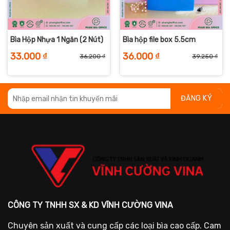
Bìa Hộp Nhựa 1 Ngăn (2 Nút)
Bìa hộp file box 5.5cm
33.000
₫
36.000
₫
36.200
₫
39.250
₫
iá
iá
Giá
Giá
Giá
Giá
ốc
iện
gốc
hiện
gố
hiệ
:
i
là:
tại
là:
tại
6.200 ₫.
:
36.200 ₫.
là:
39.
là:
3.000 ₫.
33.000 ₫.
36.
CÔNG TY TNHH SX & KD VĨNH CƯỜNG VINA
Chuyên sản xuất và cung cấp các loại bìa cao cấp. Cam