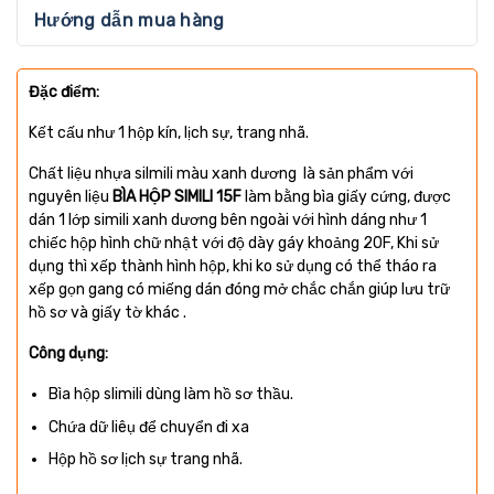
Hướng dẫn mua hàng
Đặc điểm:
Kết cấu như 1 hộp kín, lịch sự, trang nhã.
Chất liệu nhựa silmili màu xanh dương là sản phẩm với
nguyên liệu
BÌA HỘP SIMILI 15F
làm bằng bìa giấy cứng, được
dán 1 lớp simili xanh dương bên ngoài với hình dáng như 1
chiếc hộp hình chữ nhật với độ dày gáy khoảng 20F, Khi sử
dụng thì xếp thành hình hộp, khi ko sử dụng có thể tháo ra
xếp gọn gang có miếng dán đóng mở chắc chắn giúp lưu trữ
hồ sơ và giấy tờ khác .
Công dụng:
Bìa hộp slimili dùng làm hồ sơ thầu.
Chứa dữ liêụ để chuyển đi xa
Hộp hồ sơ lịch sự trang nhã.