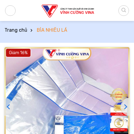
Bỏ
qua
nội
dung
Trang chủ
BÌA NHIỀU LÁ
Giảm 16%