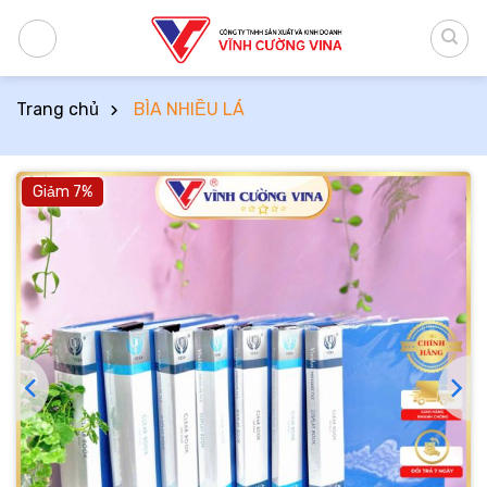
Bỏ
qua
nội
dung
Trang chủ
BÌA NHIỀU LÁ
Giảm 7%