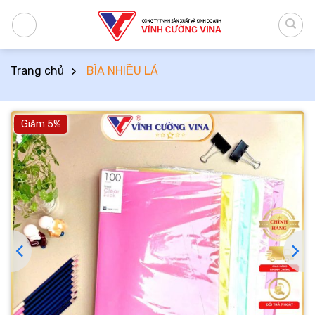
Bỏ
qua
nội
dung
Trang chủ
BÌA NHIỀU LÁ
Giảm 5%