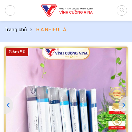
Bỏ
qua
nội
dung
Trang chủ
BÌA NHIỀU LÁ
Giảm 8%