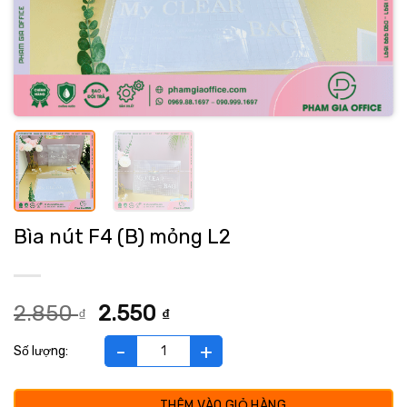
Bìa nút F4 (B) mỏng L2
Giá
Giá
2.850
2.550
₫
₫
gốc
hiện
là:
tại
Bìa nút F4 (B) mỏng L2 số lượng
2.850 ₫.
là:
2.550 ₫.
THÊM VÀO GIỎ HÀNG