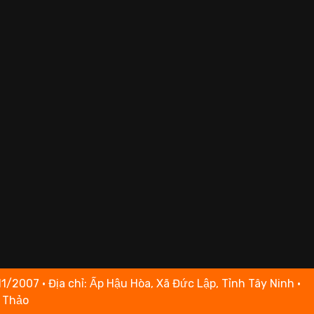
007 • Địa chỉ: Ấp Hậu Hòa, Xã Đức Lập, Tỉnh Tây Ninh •
u Thảo