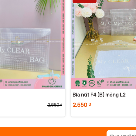
+
Bìa nút F4 (B) mỏng L2
2.550
₫
2.850
₫
Giá
Giá
gốc
hiện
là:
tại
2.850 ₫.
là:
2.550 ₫.