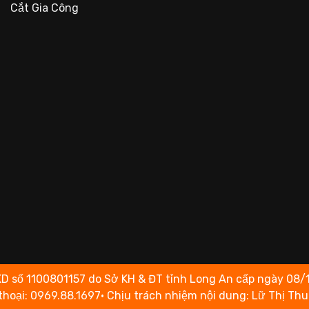
Cắt Gia Công
 1100801157 do Sở KH & ĐT tỉnh Long An cấp ngày 08/11/2
thoại: 0969.88.1697• Chịu trách nhiệm nội dung: Lữ Thị Th