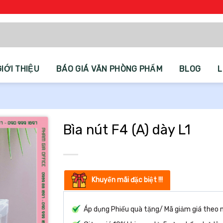
GIỚI THIỆU
BÁO GIÁ VĂN PHÒNG PHẨM
BLOG
L
Bìa nút F4 (A) dày L1
Khuyến mãi đặc biệt !!!
Áp dụng Phiếu quà tặng/ Mã giảm giá theo 