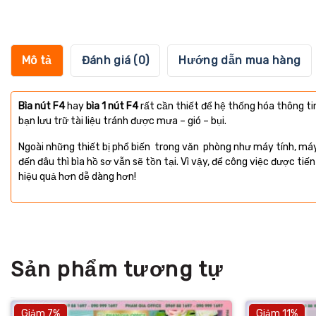
Mô tả
Đánh giá (0)
Hướng dẫn mua hàng
Bìa nút F4
hay
bìa 1 nút F4
rất cần thiết để hệ thống hóa thông tin
bạn lưu trữ tài liệu tránh được mưa – gió – bụi.
Ngoài những thiết bị phổ biến trong văn phòng như máy tính, máy i
đến đâu thì bìa hồ sơ vẫn sẽ tồn tại. Vì vậy, để công việc được ti
hiệu quả hơn dễ dàng hơn!
Sản phẩm tương tự
Giảm 7%
Giảm 11%