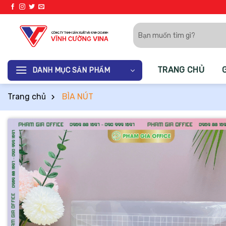
Bỏ
qua
Tìm
nội
kiếm:
dung
TRANG CHỦ
DANH MỤC SẢN PHẨM
Trang chủ
BÌA NÚT