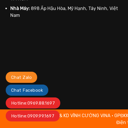
Nhà Máy:
898 Ấp Hậu Hòa, Mỹ Hạnh, Tây Ninh, Việt
Nam
Chat Zalo
Chat Facebook
Hotline:0969.88.1697
2024 CÔNG TY TNHH SX & KD VĨNH CƯỜNG VINA • GPĐKKD số
Hotline:0909.99.1697
Điện 