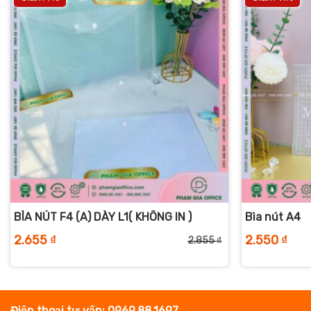
+
+
BÌA NÚT F4 (A) DÀY L1( KHÔNG IN )
Bìa nút A4
2.655
₫
2.550
₫
2.855
₫
iá
iá
Giá
Giá
ốc
iện
gốc
hiện
:
ại
là:
tại
.030 ₫.
:
2.855 ₫.
là:
.830 ₫.
2.655 ₫.
Điện thoại tư vấn: 0969.88.1697