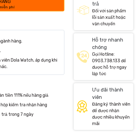
 HÀNG
trả
Đối với sản phẩm
lỗi sản xuất hoặc
vận chuyển
Hỗ trợ nhanh
ngành hàng.
chóng
.
Gọi Hotline:
viên Dola Watch, áp dụng khi
0903.738.133 để
hác.
được hỗ trợ ngay
lập tức
Ưu đãi thành
n tiền 111% nếu hàng giả
viên
Đăng ký thành viên
 hộp kiểm tra nhận hàng
để được nhận
 trả trong 7 ngày
được nhiều khuyến
mãi