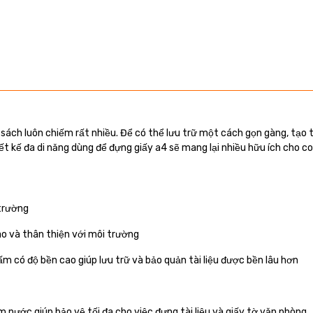
 sách luôn chiếm rất nhiều. Để có thể lưu trữ một cách gọn gàng, tạo t
iết kế đa di năng dùng để đựng giấy a4 sẽ mang lại nhiều hữu ích cho c
 trường
ao và thân thiện với môi trường
 có độ bền cao giúp lưu trữ và bảo quản tài liệu được bền lâu hơn
m nước giúp bảo vệ tối đa cho việc đựng tài liệu và giấy tờ văn phòng