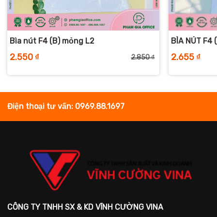
+
+
Bìa nút F4 (B) mỏng L2
BÌA NÚT F4 (
2.550
₫
2.655
₫
2.850
₫
iá
iá
Giá
Giá
ốc
iện
gốc
hiện
:
ại
là:
tại
.030 ₫.
:
2.850 ₫.
là:
.830 ₫.
2.550 ₫.
Điện thoại tư vấn: 0969.88.1697
CÔNG TY TNHH SX & KD VĨNH CƯỜNG VINA