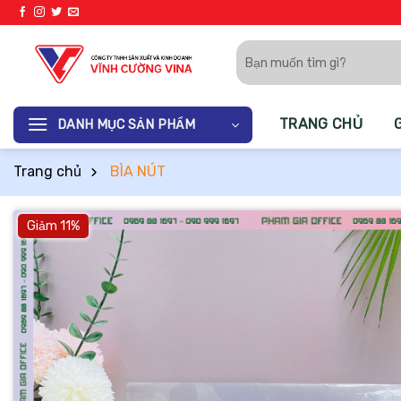
Bỏ
qua
Tìm
nội
kiếm:
dung
TRANG CHỦ
DANH MỤC SẢN PHẨM
Trang chủ
BÌA NÚT
Giảm 11%