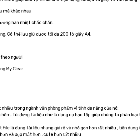
ẫu mã khác nhau
đường hàn nhiệt chắc chắn.
ng. Có thể lưu giữ được tối đa 200 tờ giấy A4.
i theo người
ng My Clear
t nhiều trong ngành văn phòng phẩm vì tính đa năng của nó:
m, Túi đựng tài liệu như là dụng cụ học tập giúp chúng ta phân loại tài
File lá đựng tài liệu nhưng giá rẻ và nhỏ gọn hơn rất nhiều , tiện dụn
ế hơn và đẹp mắt hơn , cute hơn rất nhiều