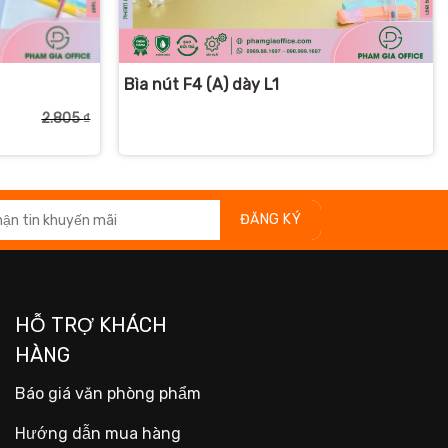
+
Bìa nút F4 (A) dày L1
2.805
₫
Giá
Giá
gốc
hiện
là:
tại
2.805 ₫.
là:
2.505 ₫.
HỖ TRỢ KHÁCH
HÀNG
Báo giá văn phòng phẩm
Hướng dẫn mua hàng