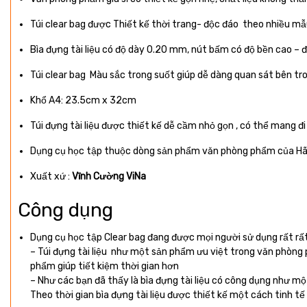
Túi clear bag được Thiết kế thời trang- độc đáo theo nhiều m
Bìa đựng tài liệu có độ dày 0.20 mm, nút bấm có độ bền cao – 
Túi clear bag Màu sắc trong suốt giúp dễ dàng quan sát bên tro
Khổ A4: 23.5cm x 32cm
Túi đựng tài liệu được thiết kế dễ cầm nhỏ gọn , có thể mang đ
Dụng cụ học tập thuộc dòng sản phẩm văn phòng phẩm của Hã
Xuất xứ :
Vĩnh Cường ViNa
Công dụng
Dụng cụ học tập Clear bag đang được mọi người sử dụng rất rấ
–
Túi đựng tài liệu như một sản phẩm ưu việt trong văn phòng phẩ
phẩm giúp tiết kiệm thời gian hơn
–
Như các bạn đã thấy là bìa đựng tài liệu có công dụng như một 
Theo thời gian bìa đựng tài liệu được thiết kế một cách tinh t