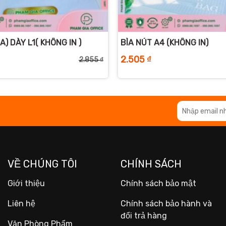
+
A) DÀY L1( KHÔNG IN )
BÌA NÚT A4 (KHÔNG IN)
2.505
₫
2.855
₫
Giá
Giá
gốc
hiện
là:
tại
2.855 ₫.
là:
2.655 ₫.
VỀ CHÚNG TÔI
CHÍNH SÁCH
Giới thiệu
Chính sách bảo mật
Liên hệ
Chính sách bảo hành và
đổi trả hàng
Văn Phòng Phẩm