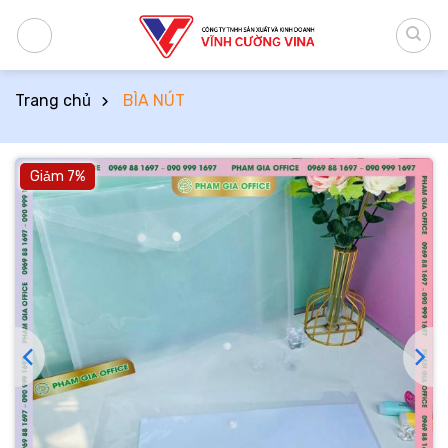
Bỏ
qua
nội
dung
Trang chủ
BÌA NÚT
Giảm 7%