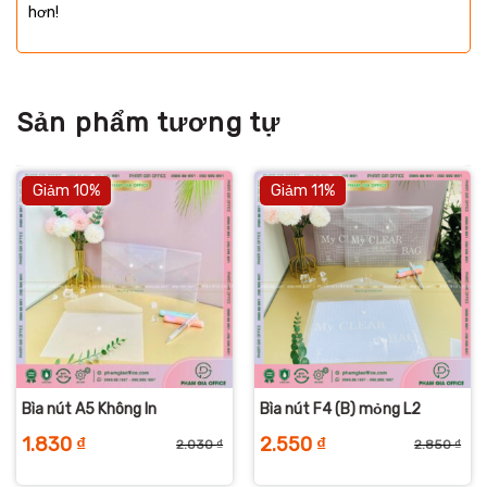
hơn!
Sản phẩm tương tự
Giảm 10%
Giảm 11%
Bìa nút A5 Không In
Bìa nút F4 (B) mỏng L2
1.830
₫
2.550
₫
2.030
₫
2.850
₫
iá
iá
Giá
Giá
Giá
Giá
ốc
iện
gốc
hiện
gố
hiệ
:
i
là:
tại
là:
tại