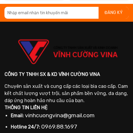
.805 ₫.
:
2.030 ₫.
là:
2.8
là:
.505 ₫.
1.830 ₫.
2.5
CÔNG TY TNHH SX & KD VĨNH CƯỜNG VINA
Chuyên sản xuất và cung cấp các loại bìa cao cấp. Cam
kết chất lượng vượt trội, sản phẩm bền vững, đa dạng,
đáp ứng hoàn hảo nhu cầu của bạn.
THÔNG TIN LIÊN HỆ
vinhcuongvina@gmail.com
Email:
0969.88.1697
Hotline 24/7: