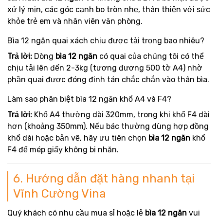
xử lý mịn, các góc cạnh bo tròn nhẹ, thân thiện với sức
khỏe trẻ em và nhân viên văn phòng.
Bìa 12 ngăn quai xách chịu được tải trọng bao nhiêu?
Trả lời:
Dòng
bìa 12 ngăn
có quai của chúng tôi có thể
chịu tải lên đến 2-3kg (tương đương 500 tờ A4) nhờ
phần quai được đóng đinh tán chắc chắn vào thân bìa.
Làm sao phân biệt bìa 12 ngăn khổ A4 và F4?
Trả lời:
Khổ A4 thường dài 320mm, trong khi khổ F4 dài
hơn (khoảng 350mm). Nếu bác thường dùng hợp đồng
khổ dài hoặc bản vẽ, hãy ưu tiên chọn
bìa 12 ngăn
khổ
F4 để mép giấy không bị nhăn.
6. Hướng dẫn đặt hàng nhanh tại
Vĩnh Cường Vina
Quý khách có nhu cầu mua sỉ hoặc lẻ
bìa 12 ngăn
vui