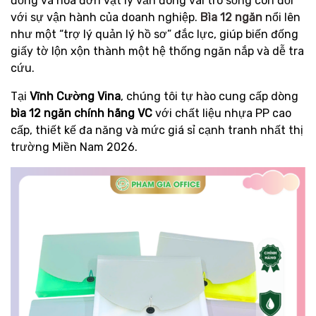
đồng và hóa đơn vật lý vẫn đóng vai trò sống còn đối
với sự vận hành của doanh nghiệp.
Bìa 12 ngăn
nổi lên
như một “trợ lý quản lý hồ sơ” đắc lực, giúp biến đống
giấy tờ lộn xộn thành một hệ thống ngăn nắp và dễ tra
cứu.
Tại
Vĩnh Cường Vina
, chúng tôi tự hào cung cấp dòng
bìa 12 ngăn chính hãng VC
với chất liệu nhựa PP cao
cấp, thiết kế đa năng và mức giá sỉ cạnh tranh nhất thị
trường Miền Nam 2026.