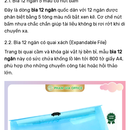
2.1. Bìa 12 ngăn 5 màu có nút bấm
Đây là dòng
bìa 12 ngăn
quốc dân với 12 ngăn được
phân biệt bằng 5 tông màu nổi bật xen kẽ. Cơ chế nút
bấm nhựa chắc chắn giúp tài liệu không bị rơi rớt khi di
chuyển xa.
2.2. Bìa 12 ngăn có quai xách (Expandable File)
Trang bị quai cầm và khóa gài vật lý bền bỉ, mẫu
bìa 12
ngăn
này có sức chứa khổng lồ lên tới 800 tờ giấy A4,
phù hợp cho những chuyến công tác hoặc hội thảo
lớn.