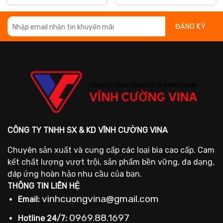
:
i
là:
tại
là:
tại
5.000 ₫.
:
43.000 ₫.
là:
42.
là:
1.500 ₫.
39.500 ₫.
38.
CÔNG TY TNHH SX & KD VĨNH CƯỜNG VINA
Chuyên sản xuất và cung cấp các loại bìa cao cấp. Cam
kết chất lượng vượt trội, sản phẩm bền vững, đa dạng,
đáp ứng hoàn hảo nhu cầu của bạn.
THÔNG TIN LIÊN HỆ
vinhcuongvina@gmail.com
Email:
0969.88.1697
Hotline 24/7: