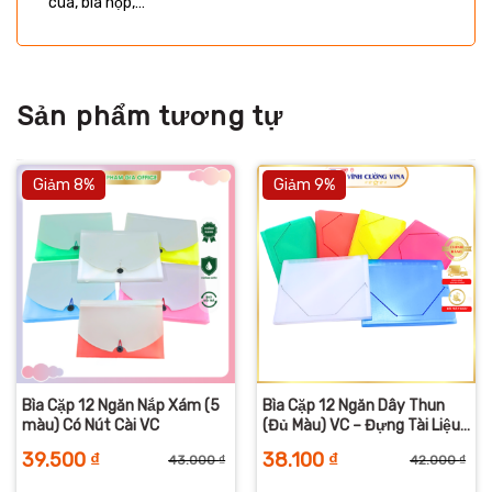
cua, bìa hộp,…
Sản phẩm tương tự
Giảm 8%
Giảm 9%
Bìa Cặp 12 Ngăn Nắp Xám (5
Bìa Cặp 12 Ngăn Dây Thun
màu) Có Nút Cài VC
(Đủ Màu) VC – Đựng Tài Liệu
– Giấy Tờ
39.500
₫
38.100
₫
43.000
₫
42.000
₫
iá
iá
Giá
Giá
Giá
Giá
ốc
iện
gốc
hiện
gố
hiệ