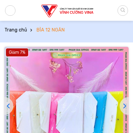
Bỏ
qua
nội
dung
Trang chủ
BÌA 12 NGĂN
Giảm 7%