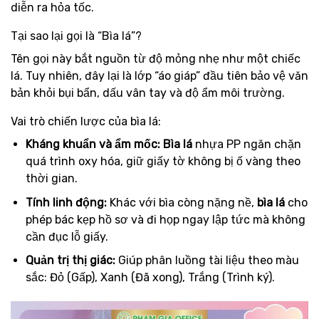
diễn ra hỏa tốc.
Tại sao lại gọi là “Bìa lá”?
Tên gọi này bắt nguồn từ độ mỏng nhẹ như một chiếc
lá. Tuy nhiên, đây lại là lớp “áo giáp” đầu tiên bảo vệ văn
bản khỏi bụi bẩn, dấu vân tay và độ ẩm môi trường.
Vai trò chiến lược của bìa lá:
Kháng khuẩn và ẩm mốc:
Bìa lá
nhựa PP ngăn chặn
quá trình oxy hóa, giữ giấy tờ không bị ố vàng theo
thời gian.
Tính linh động:
Khác với bìa còng nặng nề,
bìa lá
cho
phép bác kẹp hồ sơ và đi họp ngay lập tức mà không
cần đục lỗ giấy.
Quản trị thị giác:
Giúp phân luồng tài liệu theo màu
sắc: Đỏ (Gấp), Xanh (Đã xong), Trắng (Trình ký).