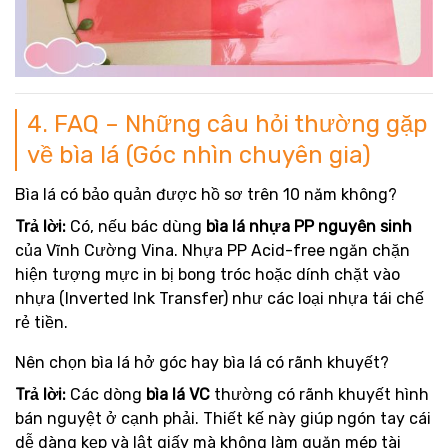
4. FAQ – Những câu hỏi thường gặp
về bìa lá (Góc nhìn chuyên gia)
Bìa lá có bảo quản được hồ sơ trên 10 năm không?
Trả lời:
Có, nếu bác dùng
bìa lá nhựa PP nguyên sinh
của Vĩnh Cường Vina. Nhựa PP Acid-free ngăn chặn
hiện tượng mực in bị bong tróc hoặc dính chặt vào
nhựa (Inverted Ink Transfer) như các loại nhựa tái chế
rẻ tiền.
Nên chọn bìa lá hở góc hay bìa lá có rãnh khuyết?
Trả lời:
Các dòng
bìa lá VC
thường có rãnh khuyết hình
bán nguyệt ở cạnh phải. Thiết kế này giúp ngón tay cái
dễ dàng kẹp và lật giấy mà không làm quăn mép tài