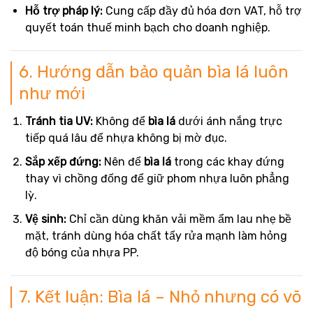
Hỗ trợ pháp lý:
Cung cấp đầy đủ hóa đơn VAT, hỗ trợ
quyết toán thuế minh bạch cho doanh nghiệp.
6. Hướng dẫn bảo quản bìa lá luôn
như mới
Tránh tia UV:
Không để
bìa lá
dưới ánh nắng trực
tiếp quá lâu để nhựa không bị mờ đục.
Sắp xếp đứng:
Nên để
bìa lá
trong các khay đứng
thay vì chồng đống để giữ phom nhựa luôn phẳng
lỳ.
Vệ sinh:
Chỉ cần dùng khăn vải mềm ẩm lau nhẹ bề
mặt, tránh dùng hóa chất tẩy rửa mạnh làm hỏng
độ bóng của nhựa PP.
7. Kết luận: Bìa lá – Nhỏ nhưng có võ