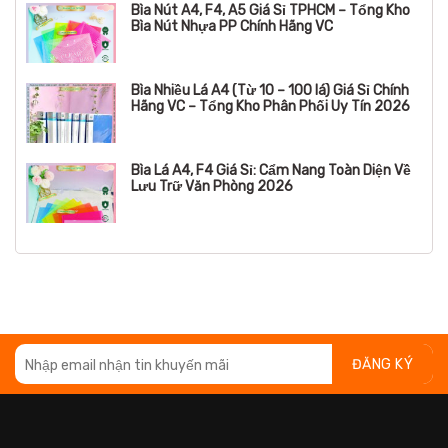
Bìa Nút A4, F4, A5 Giá Sỉ TPHCM – Tổng Kho
Bìa Nút Nhựa PP Chính Hãng VC
Bìa Nhiều Lá A4 (Từ 10 – 100 lá) Giá Sỉ Chính
Hãng VC – Tổng Kho Phân Phối Uy Tín 2026
Bìa Lá A4, F4 Giá Sỉ: Cẩm Nang Toàn Diện Về
Lưu Trữ Văn Phòng 2026