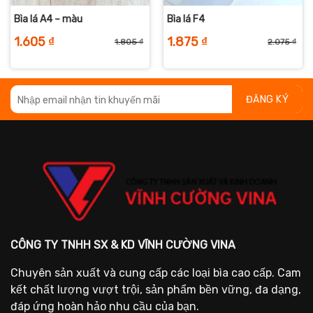
Bìa lá A4 – màu
Bìa lá F4
1.605
₫
1.875
₫
1.805
₫
2.075
₫
iá
iá
Giá
Giá
Giá
Giá
ốc
iện
gốc
hiện
gố
hiệ
:
i
là:
tại
là:
tại
.250 ₫.
:
1.805 ₫.
là:
2.0
là:
950 ₫.
1.605 ₫.
1.8
CÔNG TY TNHH SX & KD VĨNH CƯỜNG VINA
Chuyên sản xuất và cung cấp các loại bìa cao cấp. Cam
kết chất lượng vượt trội, sản phẩm bền vững, đa dạng,
đáp ứng hoàn hảo nhu cầu của bạn.