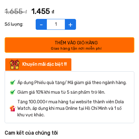
Giá
Giá
1.655
1.455
₫
₫
gốc
hiện
là:
tại
Bìa lá A4 - trắng số lượng
1.655 ₫.
là:
1.455 ₫.
THÊM VÀO GIỎ HÀNG
Khuyến mãi đặc biệt !!!
Áp dụng Phiếu quà tặng/ Mã giảm giá theo ngành hàng.
Giảm giá 10% khi mua từ 5 sản phẩm trở lên.
Tặng 100.000₫ mua hàng tại website thành viên Dola
Watch, áp dụng khi mua Online tại Hồ Chí Minh và 1 số
khu vực khác.
Cam kết của chúng tôi