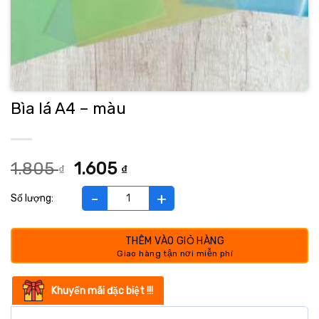
Bìa lá A4 – màu
Giá
Giá
1.805
1.605
₫
₫
gốc
hiện
là:
tại
Bìa lá A4 - màu số lượng
1.805 ₫.
là:
1.605 ₫.
THÊM VÀO GIỎ HÀNG
Khuyến mãi đặc biệt !!!