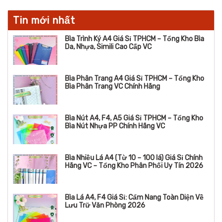
Tin mới nhất
Bìa Trình Ký A4 Giá Sỉ TPHCM – Tổng Kho Bìa
Da, Nhựa, Simili Cao Cấp VC
Bìa Phân Trang A4 Giá Sỉ TPHCM – Tổng Kho
Bìa Phân Trang VC Chính Hãng
Bìa Nút A4, F4, A5 Giá Sỉ TPHCM – Tổng Kho
Bìa Nút Nhựa PP Chính Hãng VC
Bìa Nhiều Lá A4 (Từ 10 – 100 lá) Giá Sỉ Chính
Hãng VC – Tổng Kho Phân Phối Uy Tín 2026
Bìa Lá A4, F4 Giá Sỉ: Cẩm Nang Toàn Diện Về
Lưu Trữ Văn Phòng 2026