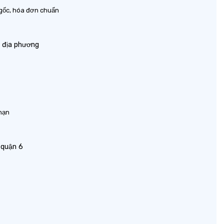
gốc, hóa đơn chuẩn
i địa phương
hạn
 quận 6