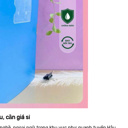
, cần giá sỉ
y nghề, ngoại ngữ trong khu vực như quanh tuyến Hậu