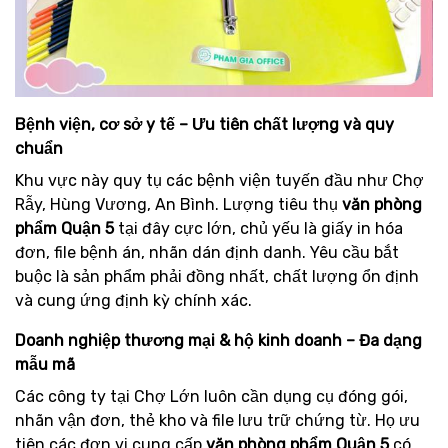
Bệnh viện, cơ sở y tế – Ưu tiên chất lượng và quy
chuẩn
Khu vực này quy tụ các bệnh viện tuyến đầu như Chợ
Rẫy, Hùng Vương, An Bình. Lượng tiêu thụ
văn phòng
phẩm Quận 5
tại đây cực lớn, chủ yếu là giấy in hóa
đơn, file bệnh án, nhãn dán định danh. Yêu cầu bắt
buộc là sản phẩm phải đồng nhất, chất lượng ổn định
và cung ứng định kỳ chính xác.
Doanh nghiệp thương mại & hộ kinh doanh – Đa dạng
mẫu mã
Các công ty tại Chợ Lớn luôn cần dụng cụ đóng gói,
nhãn vận đơn, thẻ kho và file lưu trữ chứng từ. Họ ưu
tiên các đơn vị cung cấp
văn phòng phẩm Quận 5
có