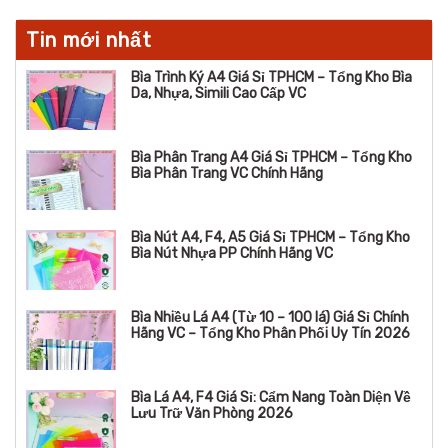
Tin mới nhất
Bìa Trình Ký A4 Giá Sỉ TPHCM – Tổng Kho Bìa
Da, Nhựa, Simili Cao Cấp VC
Bìa Phân Trang A4 Giá Sỉ TPHCM – Tổng Kho
Bìa Phân Trang VC Chính Hãng
Bìa Nút A4, F4, A5 Giá Sỉ TPHCM – Tổng Kho
Bìa Nút Nhựa PP Chính Hãng VC
Bìa Nhiều Lá A4 (Từ 10 – 100 lá) Giá Sỉ Chính
Hãng VC – Tổng Kho Phân Phối Uy Tín 2026
Bìa Lá A4, F4 Giá Sỉ: Cẩm Nang Toàn Diện Về
Lưu Trữ Văn Phòng 2026