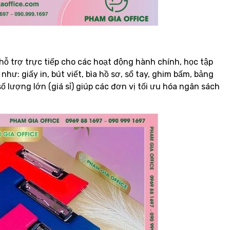
hỗ trợ trực tiếp cho các hoạt động hành chính, học tập
hư: giấy in, bút viết, bìa hồ sơ, sổ tay, ghim bấm, bảng
ố lượng lớn (giá sỉ) giúp các đơn vị tối ưu hóa ngân sách