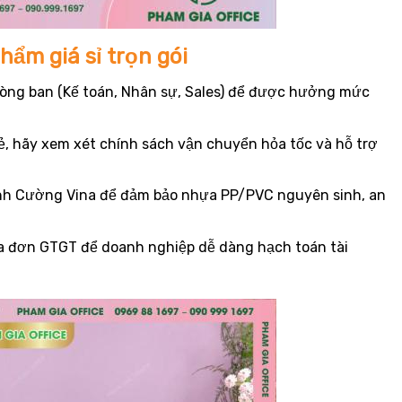
ẩm giá sỉ trọn gói
hòng ban (Kế toán, Nhân sự, Sales) để được hưởng mức
ẻ, hãy xem xét chính sách vận chuyển hỏa tốc và hỗ trợ
ĩnh Cường Vina để đảm bảo nhựa PP/PVC nguyên sinh, an
a đơn GTGT để doanh nghiệp dễ dàng hạch toán tài