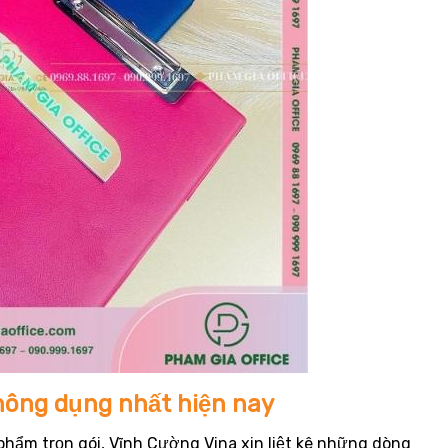
hông dụng nhất hiện nay
hẩm trọn gói, Vĩnh Cường Vina xin liệt kê những dòng