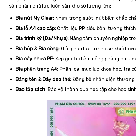
sản phẩm chủ lực luôn sẵn kho số lượng lớn:
Bìa nút My Clear:
Nhựa trong suốt, nút bấm chắc chắn
Bìa lỗ A4 cao cấp:
Chất liệu PP siêu bền, tương thích
Bìa trình ký (Da/Nhựa):
Nâng tầm chuyên nghiệp tron
Bìa hộp & Bìa còng:
Giải pháp lưu trữ hồ sơ khối lượn
Bìa cây nhựa PP:
Kẹp giữ tài liệu mỏng phẳng phiu m
Bìa phân trang A4:
Phân loại mục lục khoa học, tra cứ
Bảng tên & Dây đeo thẻ:
Đồng bộ nhận diện thương h
Bao tập sách:
Bảo vệ thành quả học tập cho học sinh,