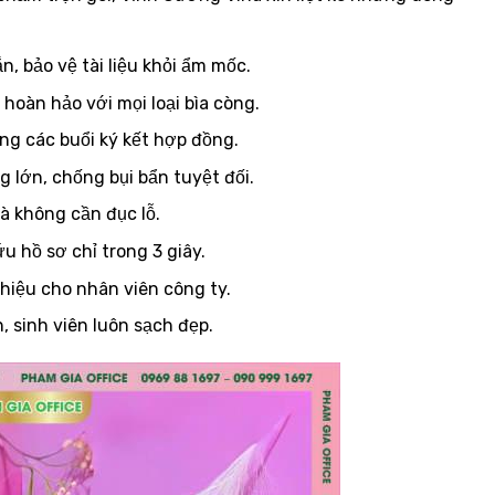
, bảo vệ tài liệu khỏi ẩm mốc.
 hoàn hảo với mọi loại bìa còng.
g các buổi ký kết hợp đồng.
g lớn, chống bụi bẩn tuyệt đối.
à không cần đục lỗ.
u hồ sơ chỉ trong 3 giây.
iệu cho nhân viên công ty.
 sinh viên luôn sạch đẹp.