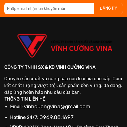
3.520 ₫.
64.500 ₫.
34.
CÔNG TY TNHH SX & KD VĨNH CƯỜNG VINA
Chuyên sản xuất và cung cấp các loại bìa cao cấp. Cam
kết chất lượng vượt trội, sản phẩm bền vững, đa dạng,
đáp ứng hoàn hảo nhu cầu của bạn.
THÔNG TIN LIÊN HỆ
vinhcuongvina@gmail.com
Email:
0969.88.1697
Hotline 24/7: