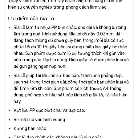
Thay vì cầm tài liệu trên tay đi làm việc thì dùng bìa lỗ thể
hiện sự chuyên nghiệp trong phong cách làm việc.
Ưu điểm của bìa Lỗ
Bìa Lỗ làm từ nhựa PP bền chắc, dẻo dai và không bị đóng
ẩm trong quá trình sử dụng. Bìa có độ dày 0.03mm, dễ
dàng tách miệng để chứa giấy bên trong, mỗi bìa có sức
chứa tối đa 10 tờ giấy tiện lợi đựng nhiều loại giấy tờ khác
nhau. Sản phẩm được bấm lỗ để tương thích khi gắn vào
bên trong các tập bìa cứng. Giúp giấy tờ được phân loại và
để gọn gàng ngăn nắp hơn.
Bìa Lỗ giúp tài liệu, hồ sơ, báo cáo, tranh ảnh phẳng đẹp,
sạch sẽ trong thời gian dài, đồng thời giúp bạn phân loại và
dễ tìm kiếm khi cần. Sản phẩm có kích thước A4 thông
dụng, phù hợp với hầu hết các kích cỡ giấy tờ, tài liệu hiện
nay.
Vật liệu PP đặc biệt chịu va đập cao.
Bề mặt có vân hình vuông
Đường hàn chắc
Các lỗ dập chính xác, không so le, lỗ bền chắc