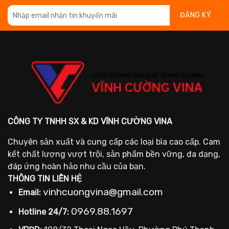
4.500 ₫.
64.500 ₫.
35.
CÔNG TY TNHH SX & KD VĨNH CƯỜNG VINA
Chuyên sản xuất và cung cấp các loại bìa cao cấp. Cam
kết chất lượng vượt trội, sản phẩm bền vững, đa dạng,
đáp ứng hoàn hảo nhu cầu của bạn.
THÔNG TIN LIÊN HỆ
vinhcuongvina@gmail.com
Email:
0969.88.1697
Hotline 24/7: