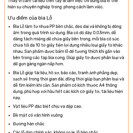
Thay vì cầm tài liệu trên tay đi làm việc thì dùng bìa lỗ thể
hiện sự chuyên nghiệp trong phong cách làm việc.
Ưu điểm của bìa Lỗ
Bìa Lỗ làm từ nhựa PP bền chắc, dẻo dai và không bị đóng
ẩm trong quá trình sử dụng. Bìa có độ dày 0.03mm, dễ
dàng tách miệng để chứa giấy bên trong, mỗi bìa có sức
chứa tối đa 10 tờ giấy tiện lợi đựng nhiều loại giấy tờ khác
nhau. Sản phẩm được bấm lỗ để tương thích khi gắn vào
bên trong các tập bìa cứng. Giúp giấy tờ được phân loại và
để gọn gàng ngăn nắp hơn.
Bìa Lỗ giúp tài liệu, hồ sơ, báo cáo, tranh ảnh phẳng đẹp,
sạch sẽ trong thời gian dài, đồng thời giúp bạn phân loại và
dễ tìm kiếm khi cần. Sản phẩm có kích thước A4 thông
dụng, phù hợp với hầu hết các kích cỡ giấy tờ, tài liệu hiện
nay.
Vật liệu PP đặc biệt chịu va đập cao.
Bề mặt có vân hình vuông
Đường hàn chắc
Các lỗ dập chính xác, không so le, lỗ bền chắc