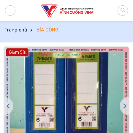
Bỏ
qua
nội
dung
Trang chủ
BÌA CÒNG
Giảm 5%