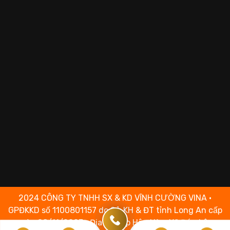
2024 CÔNG TY TNHH SX & KD VĨNH CƯỜNG VINA •
GPĐKKD số 1100801157 do Sở KH & ĐT tỉnh Long An cấp
ngày 08/11/2007 • Địa chỉ: Ấp Hậu Hòa, Xã Đức Lập,