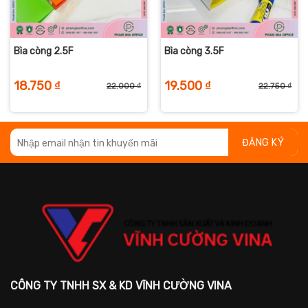
Bìa còng 2.5F
Bìa còng 3.5F
18.750
₫
19.500
₫
22.000
₫
22.750
₫
iá
iá
Giá
Giá
Giá
Giá
ốc
iện
gốc
hiện
gố
hiệ
:
i
là:
tại
là:
tại
8.000 ₫.
:
22.000 ₫.
là:
22.
là:
4.750 ₫.
18.750 ₫.
19.
CÔNG TY TNHH SX & KD VĨNH CƯỜNG VINA