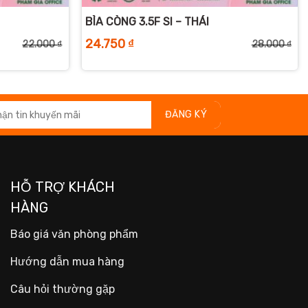
BÌA CÒNG 3.5F SI – THÁI
24.750
₫
22.000
₫
28.000
₫
Giá
Giá
Giá
Giá
gốc
hiện
gố
hiệ
là:
tại
là:
tại
22.000 ₫.
là:
28.
là:
18.750 ₫.
24.
HỖ TRỢ KHÁCH
HÀNG
Báo giá văn phòng phẩm
Hướng dẫn mua hàng
Câu hỏi thường gặp