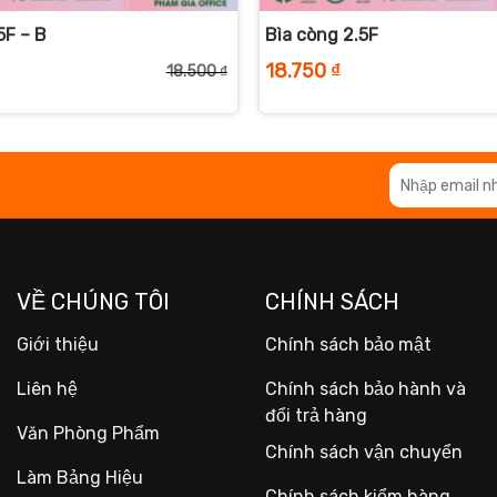
5F – B
Bìa còng 2.5F
18.750
₫
18.500
₫
Giá
Giá
gốc
hiện
là:
tại
18.500 ₫.
là:
15.600 ₫.
VỀ CHÚNG TÔI
CHÍNH SÁCH
Giới thiệu
Chính sách bảo mật
Liên hệ
Chính sách bảo hành và
đổi trả hàng
Văn Phòng Phẩm
Chính sách vận chuyển
Làm Bảng Hiệu
Chính sách kiểm hàng