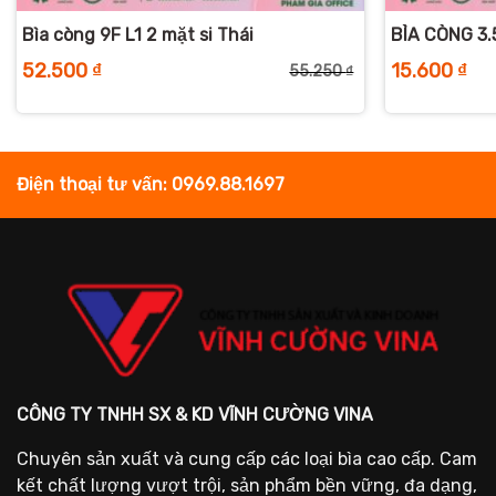
Bìa còng 9F L1 2 mặt si Thái
BÌA CÒNG 3.
52.500
₫
15.600
₫
55.250
₫
iá
iá
Giá
Giá
ốc
iện
gốc
hiện
:
ại
là:
tại
7.500 ₫.
:
55.250 ₫.
là:
4.100 ₫.
52.500 ₫.
Điện thoại tư vấn: 0969.88.1697
CÔNG TY TNHH SX & KD VĨNH CƯỜNG VINA
Chuyên sản xuất và cung cấp các loại bìa cao cấp. Cam
kết chất lượng vượt trội, sản phẩm bền vững, đa dạng,