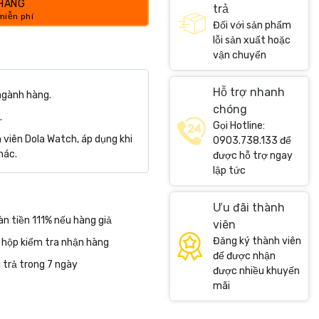
 HÀNG
trả
Đối với sản phẩm
lỗi sản xuất hoặc
vận chuyển
Hỗ trợ nhanh
ngành hàng.
chóng
.
Gọi Hotline:
viên Dola Watch, áp dụng khi
0903.738.133 để
hác.
được hỗ trợ ngay
lập tức
Ưu đãi thành
n tiền 111% nếu hàng giả
viên
Đăng ký thành viên
 hộp kiểm tra nhận hàng
để được nhận
 trả trong 7 ngày
được nhiều khuyến
mãi