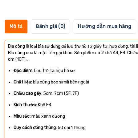
Mô tả
Đánh giá (0)
Hướng dẫn mua hàng
Bìa còng là loại bìa sử dụng để lưu trữ hồ sơ giấy tờ, hợp đồng, t
Bìa càng cua là một tên gọi khác. Sản phẩm có 2 khổ A4, F4. Chiề
cm (10F)…
Đặc điểm:
Lưu trữ tài liệu hồ sơ
Chất liệu:
bìa cứng bọc simili bên ngoài
Chiều cao gáy
: 5cm, 7cm (5F, 7F)
Kích thước:
Khổ F4
Màu sắc:
màu xanh dương
Quy cách đóng thùng:
50 cái 1 thùng.