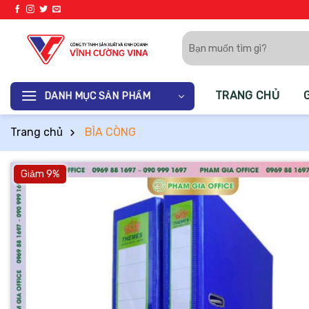
Bỏ
qua
Tìm
nội
kiếm:
dung
TRANG CHỦ
DANH MỤC SẢN PHẨM
Trang chủ
BÌA CÒNG
Giảm 9%