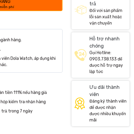
 HÀNG
trả
Đối với sản phẩm
lỗi sản xuất hoặc
vận chuyển
Hỗ trợ nhanh
ngành hàng.
chóng
.
Gọi Hotline:
viên Dola Watch, áp dụng khi
0903.738.133 để
hác.
được hỗ trợ ngay
lập tức
Ưu đãi thành
n tiền 111% nếu hàng giả
viên
Đăng ký thành viên
 hộp kiểm tra nhận hàng
để được nhận
 trả trong 7 ngày
được nhiều khuyến
mãi