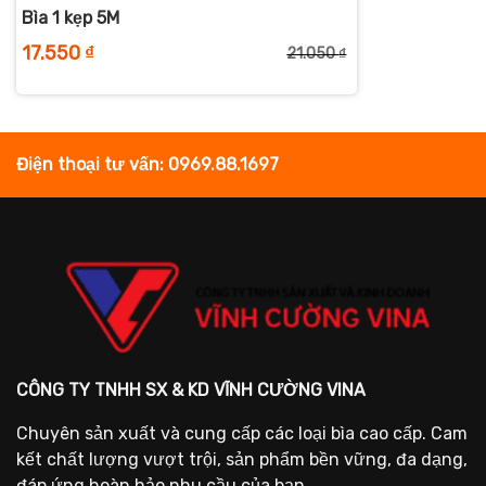
Bìa 1 kẹp 5M
17.550
₫
21.050
₫
Giá
Giá
gốc
hiện
là:
tại
21.050 ₫.
là:
17.550 ₫.
Điện thoại tư vấn: 0969.88.1697
CÔNG TY TNHH SX & KD VĨNH CƯỜNG VINA
Chuyên sản xuất và cung cấp các loại bìa cao cấp. Cam
kết chất lượng vượt trội, sản phẩm bền vững, đa dạng,
đáp ứng hoàn hảo nhu cầu của bạn.