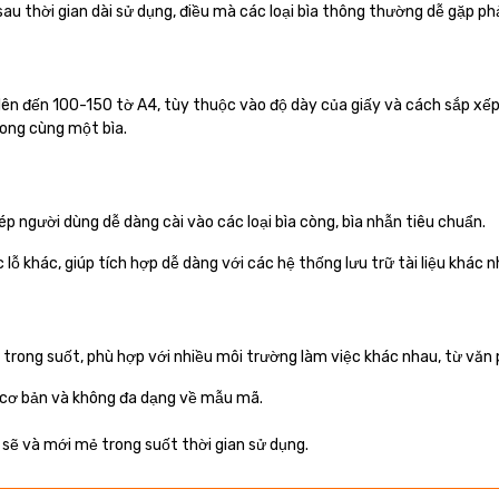
u thời gian dài sử dụng, điều mà các loại bìa thông thường dễ gặp phả
, lên đến 100-150 tờ A4, tùy thuộc vào độ dày của giấy và cách sắp xế
rong cùng một bìa.
p người dùng dễ dàng cài vào các loại bìa còng, bìa nhẫn tiêu chuẩn.
 lỗ khác, giúp tích hợp dễ dàng với các hệ thống lưu trữ tài liệu khác n
c trong suốt, phù hợp với nhiều môi trường làm việc khác nhau, từ vă
 cơ bản và không đa dạng về mẫu mã.
h sẽ và mới mẻ trong suốt thời gian sử dụng.