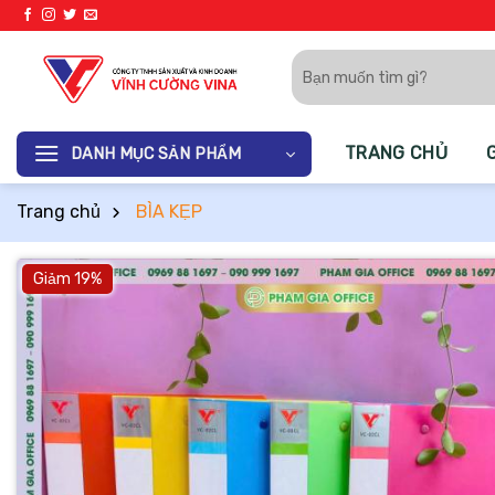
Bỏ
qua
Tìm
nội
kiếm:
dung
TRANG CHỦ
DANH MỤC SẢN PHẨM
Trang chủ
BÌA KẸP
Giảm 19%