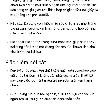
5 ngón), giúp giữ chặt tài liệu bên trong một cách chắc
chắn. Kẹp 5M có cấu trúc 5 ngón kim loại, mỗi ngón có thể
uốn cong để giữ giấy, rất thích hợp để giữ nhiều loại giấy tờ
mà không cần phải đục lỗ.
Màu sắc: Đa dạng với nhiều màu sắc khác nhau như trắng
trong, xanh dương, xanh lá, hồng, vàng,… phù hợp với nhu
cầu phân loại tài liệu.
Bìa ngoài: Bìa có thể trong suốt hoặc mờ, giúp nhìn thấy
nội dung bên trong mà không cần mở bìa, thuận tiện cho
việc kiểm tra tài liệu.
Đặc điểm nổi bật:
Kẹp 5M chắc chắn: Với thiết kế 5 ngón uốn cong, kẹp giúp
giữ chặt tài liệu mà không cần phải đục lỗ giấy. Thiết kế
này giúp việc lưu trữ tài liệu trở nên đơn giản và nhanh
chóng.
Dễ sử dụng: Chỉ cần mở ngón kẹp, đặt tài liệu vào và uốn
ngón kẹp lại, tài liệu sẽ được cố định chắc chắn.