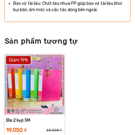
Bảo vệ tài liệu: Chất liệu nhựa PP giúp bảo vệ tài liệu khỏi
bụi bẩn, ẩm mốc và các tác động bên ngoài.
Sản phẩm tương tự
Giảm 19%
Bìa 2 kẹp 5M
19.050
₫
23.500
₫
Giá
Giá