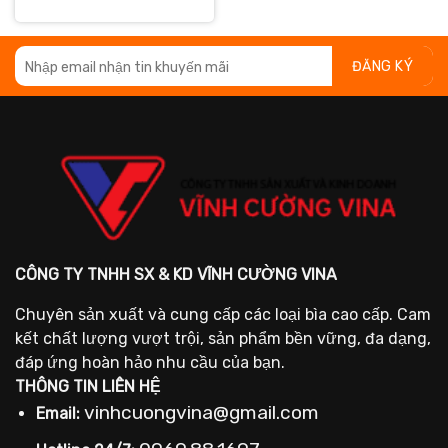
gốc
hiện
là:
tại
23.500 ₫.
là:
19.050 ₫.
CÔNG TY TNHH SX & KD VĨNH CƯỜNG VINA
Chuyên sản xuất và cung cấp các loại bìa cao cấp. Cam
kết chất lượng vượt trội, sản phẩm bền vững, đa dạng,
đáp ứng hoàn hảo nhu cầu của bạn.
THÔNG TIN LIÊN HỆ
vinhcuongvina@gmail.com
Email: