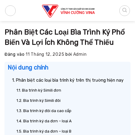
Bỏ
qua
nội
dung
Phân Biệt Các Loại Bìa Trình Ký Phổ
Biến Và Lợi Ích Không Thể Thiếu
Đăng vào
11 Tháng 12, 2025
bởi
Admin
Nội dung chính
Phân biệt các loại bìa trình ký trên thị trường hiện nay
Bìa trình ký Simili đơn
Bìa trình ký Simili đôi
Bìa trình ký đôi da cao cấp
Bìa trình ký da đơn – loại A
Bìa trình ký da đơn – loại B