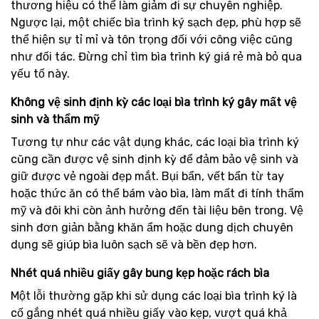
thương hiệu có thể làm giảm đi sự chuyên nghiệp.
Ngược lại, một chiếc bìa trình ký sạch đẹp, phù hợp sẽ
thể hiện sự tỉ mỉ và tôn trọng đối với công việc cũng
như đối tác. Đừng chỉ tìm bìa trình ký giá rẻ mà bỏ qua
yếu tố này.
Không vệ sinh định kỳ các loại bìa trình ký gây mất vệ
sinh và thẩm mỹ
Tương tự như các vật dụng khác, các loại bìa trình ký
cũng cần được vệ sinh định kỳ để đảm bảo vệ sinh và
giữ được vẻ ngoài đẹp mắt. Bụi bẩn, vết bẩn từ tay
hoặc thức ăn có thể bám vào bìa, làm mất đi tính thẩm
mỹ và đôi khi còn ảnh hưởng đến tài liệu bên trong. Vệ
sinh đơn giản bằng khăn ẩm hoặc dung dịch chuyên
dụng sẽ giúp bìa luôn sạch sẽ và bền đẹp hơn.
Nhét quá nhiều giấy gây bung kẹp hoặc rách bìa
Một lỗi thường gặp khi sử dụng các loại bìa trình ký là
cố gắng nhét quá nhiều giấy vào kẹp, vượt quá khả