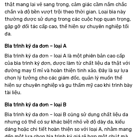
thật mang lại vẻ sang trọng, cảm giác cầm nắm chắc
chắn và độ bền vượt trội theo thời gian. Loại bìa này
thường được sử dụng trong các cuộc họp quan trọng,
gặp gỡ đối tác cấp cao, thể hiện sự chuyên nghiệp tối
đa.
Bìa trình ký da đơn – loại A
Bìa trình ký da đơn – loại A là một phiên bản cao cấp
của bìa trình ký đơn, được làm từ chất liệu da thật với
đường may tỉ mỉ và hoàn thiện tinh xảo. Đây là sự lựa
chọn lý tưởng cho các giám đốc, quản lý muốn thể
hiện sự chuyên nghiệp và gu thẩm mỹ cao khi trình bày
tài liệu.
Bìa trình ký da đơn – loại B
Bìa trình ký da đơn – loại B cũng sử dụng chất liệu da
nhưng có thể có sự khác biệt nhỏ về độ dày da, kiểu
dáng hoặc chi tiết hoàn thiện so với loại A, nhằm mang
đến một lựa chọn bìa trình ký giá rẻ hơn một chút mà