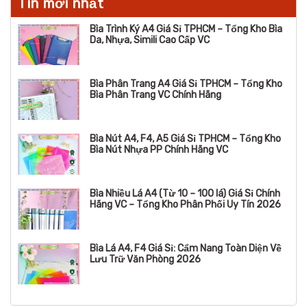
Tin mới nhất
Bìa Trình Ký A4 Giá Sỉ TPHCM – Tổng Kho Bìa
Da, Nhựa, Simili Cao Cấp VC
Bìa Phân Trang A4 Giá Sỉ TPHCM – Tổng Kho
Bìa Phân Trang VC Chính Hãng
Bìa Nút A4, F4, A5 Giá Sỉ TPHCM – Tổng Kho
Bìa Nút Nhựa PP Chính Hãng VC
Bìa Nhiều Lá A4 (Từ 10 – 100 lá) Giá Sỉ Chính
Hãng VC – Tổng Kho Phân Phối Uy Tín 2026
Bìa Lá A4, F4 Giá Sỉ: Cẩm Nang Toàn Diện Về
Lưu Trữ Văn Phòng 2026