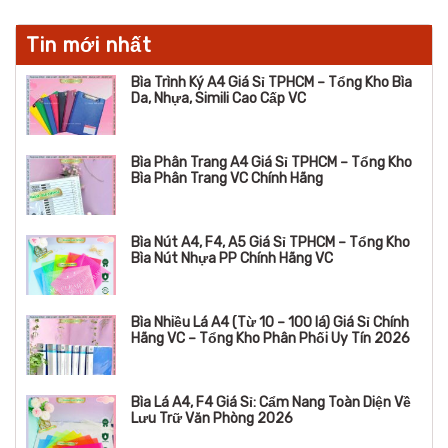
Tin mới nhất
Bìa Trình Ký A4 Giá Sỉ TPHCM – Tổng Kho Bìa
Da, Nhựa, Simili Cao Cấp VC
Bìa Phân Trang A4 Giá Sỉ TPHCM – Tổng Kho
Bìa Phân Trang VC Chính Hãng
Bìa Nút A4, F4, A5 Giá Sỉ TPHCM – Tổng Kho
Bìa Nút Nhựa PP Chính Hãng VC
Bìa Nhiều Lá A4 (Từ 10 – 100 lá) Giá Sỉ Chính
Hãng VC – Tổng Kho Phân Phối Uy Tín 2026
Bìa Lá A4, F4 Giá Sỉ: Cẩm Nang Toàn Diện Về
Lưu Trữ Văn Phòng 2026