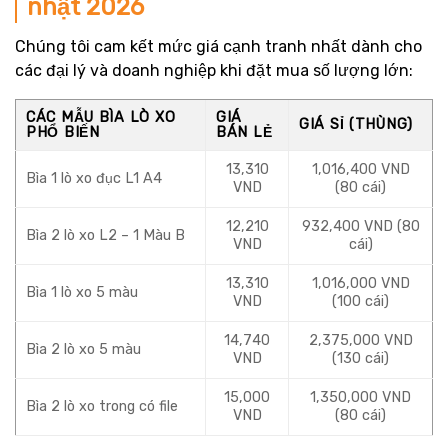
nhật 2026
Chúng tôi cam kết mức giá cạnh tranh nhất dành cho
các đại lý và doanh nghiệp khi đặt mua số lượng lớn:
CÁC MẪU BÌA LÒ XO
GIÁ
GIÁ SỈ (THÙNG)
PHỔ BIẾN
BÁN LẺ
13,310
1,016,400 VND
Bìa 1 lò xo đục L1 A4
VND
(80 cái)
12,210
932,400 VND (80
Bìa 2 lò xo L2 – 1 Màu B
VND
cái)
13,310
1,016,000 VND
Bìa 1 lò xo 5 màu
VND
(100 cái)
14,740
2,375,000 VND
Bìa 2 lò xo 5 màu
VND
(130 cái)
15,000
1,350,000 VND
Bìa 2 lò xo trong có file
VND
(80 cái)