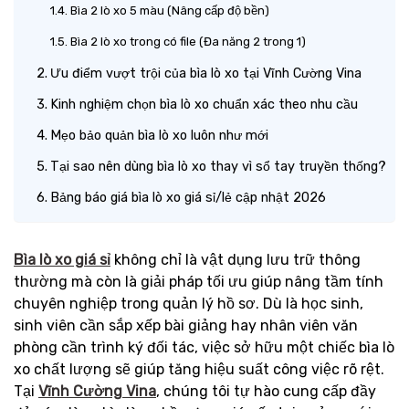
Bìa 2 lò xo 5 màu (Nâng cấp độ bền)
Bìa 2 lò xo trong có file (Đa năng 2 trong 1)
Ưu điểm vượt trội của bìa lò xo tại Vĩnh Cường Vina
Kinh nghiệm chọn bìa lò xo chuẩn xác theo nhu cầu
Mẹo bảo quản bìa lò xo luôn như mới
Tại sao nên dùng bìa lò xo thay vì sổ tay truyền thống?
Bảng báo giá bìa lò xo giá sỉ/lẻ cập nhật 2026
Bìa lò xo giá sỉ
không chỉ là vật dụng lưu trữ thông
thường mà còn là giải pháp tối ưu giúp nâng tầm tính
chuyên nghiệp trong quản lý hồ sơ. Dù là học sinh,
sinh viên cần sắp xếp bài giảng hay nhân viên văn
phòng cần trình ký đối tác, việc sở hữu một chiếc bìa lò
xo chất lượng sẽ giúp tăng hiệu suất công việc rõ rệt.
Tại
Vĩnh Cường Vina
, chúng tôi tự hào cung cấp đầy