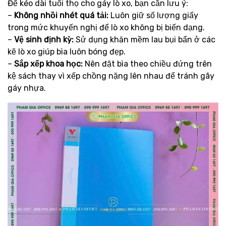
Để kéo dài tuổi thọ cho gáy lò xo, bạn cần lưu ý:
–
Không nhồi nhét quá tải:
Luôn giữ số lượng giấy
trong mức khuyến nghị để lò xo không bị biến dạng.
–
Vệ sinh định kỳ:
Sử dụng khăn mềm lau bụi bẩn ở các
kẽ lò xo giúp bìa luôn bóng đẹp.
–
Sắp xếp khoa học:
Nên đặt bìa theo chiều đứng trên
kệ sách thay vì xếp chồng nặng lên nhau để tránh gãy
gáy nhựa.