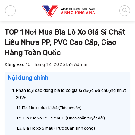
Bỏ
qua
nội
dung
TOP 1 Nơi Mua Bìa Lò Xo Giá Sỉ Chất
Liệu Nhựa PP, PVC Cao Cấp, Giao
Hàng Toàn Quốc
Đăng vào
10 Tháng 12, 2025
bởi
Admin
Nội dung chính
Phân loại các dòng bìa lò xo giá sỉ được ưa chuộng nhất
2026
Bìa 1 lò xo đục L1 A4 (Tiêu chuẩn)
Bìa 2 lò xo L2 – 1 Màu B (Chắc chắn tuyệt đối)
Bìa 1 lò xo 5 màu (Trực quan sinh động)