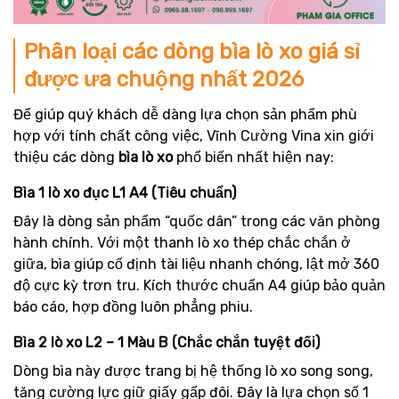
Phân loại các dòng bìa lò xo giá sỉ
được ưa chuộng nhất 2026
Để giúp quý khách dễ dàng lựa chọn sản phẩm phù
hợp với tính chất công việc, Vĩnh Cường Vina xin giới
thiệu các dòng
bìa lò xo
phổ biến nhất hiện nay:
Bìa 1 lò xo đục L1 A4 (Tiêu chuẩn)
Đây là dòng sản phẩm “quốc dân” trong các văn phòng
hành chính. Với một thanh lò xo thép chắc chắn ở
giữa, bìa giúp cố định tài liệu nhanh chóng, lật mở 360
độ cực kỳ trơn tru. Kích thước chuẩn A4 giúp bảo quản
báo cáo, hợp đồng luôn phẳng phiu.
Bìa 2 lò xo L2 – 1 Màu B (Chắc chắn tuyệt đối)
Dòng bìa này được trang bị hệ thống lò xo song song,
tăng cường lực giữ giấy gấp đôi. Đây là lựa chọn số 1