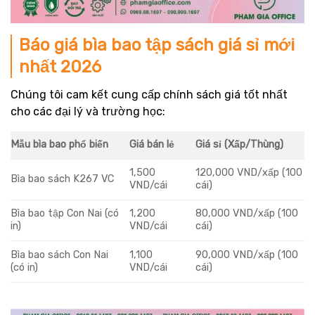
Báo giá bìa bao tập sách giá sỉ mới
nhất 2026
Chúng tôi cam kết cung cấp chính sách giá tốt nhất
cho các đại lý và trường học:
Mẫu bìa bao phổ biến
Giá bán lẻ
Giá sỉ (Xấp/Thùng)
1,500
120,000 VND/xấp (100
Bìa bao sách K267 VC
VND/cái
cái)
Bìa bao tập Con Nai (có
1,200
80,000 VND/xấp (100
in)
VND/cái
cái)
Bìa bao sách Con Nai
1,100
90,000 VND/xấp (100
(có in)
VND/cái
cái)