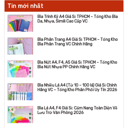
Tin mới nhất
Bìa Trình Ký A4 Giá Sỉ TPHCM – Tổng Kho Bìa
Da, Nhựa, Simili Cao Cấp VC
Bìa Phân Trang A4 Giá Sỉ TPHCM – Tổng Kho
Bìa Phân Trang VC Chính Hãng
Bìa Nút A4, F4, A5 Giá Sỉ TPHCM – Tổng Kho
Bìa Nút Nhựa PP Chính Hãng VC
Bìa Nhiều Lá A4 (Từ 10 – 100 lá) Giá Sỉ Chính
Hãng VC – Tổng Kho Phân Phối Uy Tín 2026
Bìa Lá A4, F4 Giá Sỉ: Cẩm Nang Toàn Diện Về
Lưu Trữ Văn Phòng 2026