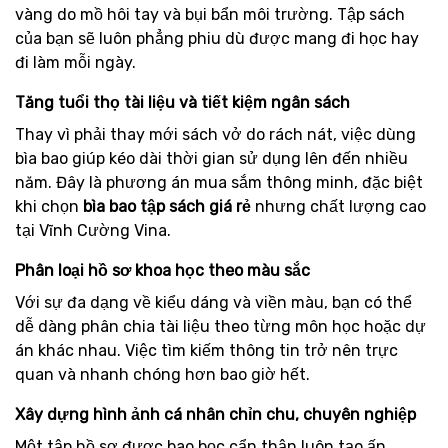
vàng do mồ hôi tay và bụi bẩn môi trường. Tập sách
của bạn sẽ luôn phẳng phiu dù được mang đi học hay
đi làm mỗi ngày.
Tăng tuổi thọ tài liệu và tiết kiệm ngân sách
Thay vì phải thay mới sách vở do rách nát, việc dùng
bìa bao giúp kéo dài thời gian sử dụng lên đến nhiều
năm. Đây là phương án mua sắm thông minh, đặc biệt
khi chọn
bìa bao tập sách giá rẻ
nhưng chất lượng cao
tại Vĩnh Cường Vina.
Phân loại hồ sơ khoa học theo màu sắc
Với sự đa dạng về kiểu dáng và viền màu, bạn có thể
dễ dàng phân chia tài liệu theo từng môn học hoặc dự
án khác nhau. Việc tìm kiếm thông tin trở nên trực
quan và nhanh chóng hơn bao giờ hết.
Xây dựng hình ảnh cá nhân chỉn chu, chuyên nghiệp
Một tập hồ sơ được bao bọc cẩn thận luôn tạo ấn