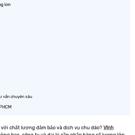
ợng lớn
n
 tư vấn chuyên sâu
i TPHCM
với chất lượng đảm bảo và dịch vụ chu đáo?
Vĩnh
ường học, công ty và đại lý cần nhập hàng số lượng lớn