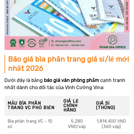
Báo giá bìa phân trang giá sỉ/lẻ mới
nhất 2026
Dưới đây là bảng
báo giá văn phòng phẩm
cạnh tranh
nhất dành cho đối tác của Vĩnh Cường Vina:
GIÁ LẺ
MẪU BÌA PHÂN
GIÁ SỈ
CHÍNH
TRANG VC PHỔ BIẾN
(THÙNG)
HÃNG
Bìa phân trang VC – 10
5,280
1,814,400 VND
số
VND/xấp
(360 xấp)