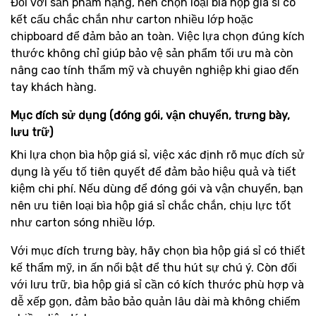
Đối với sản phẩm nặng, nên chọn loại bìa hộp giá sỉ có
kết cấu chắc chắn như carton nhiều lớp hoặc
chipboard để đảm bảo an toàn. Việc lựa chọn đúng kích
thước không chỉ giúp bảo vệ sản phẩm tối ưu mà còn
nâng cao tính thẩm mỹ và chuyên nghiệp khi giao đến
tay khách hàng.
Mục đích sử dụng (đóng gói, vận chuyển, trưng bày,
lưu trữ)
Khi lựa chọn bìa hộp giá sỉ, việc xác định rõ mục đích sử
dụng là yếu tố tiên quyết để đảm bảo hiệu quả và tiết
kiệm chi phí. Nếu dùng để đóng gói và vận chuyển, bạn
nên ưu tiên loại bìa hộp giá sỉ chắc chắn, chịu lực tốt
như carton sóng nhiều lớp.
Với mục đích trưng bày, hãy chọn bìa hộp giá sỉ có thiết
kế thẩm mỹ, in ấn nổi bật để thu hút sự chú ý. Còn đối
với lưu trữ, bìa hộp giá sỉ cần có kích thước phù hợp và
dễ xếp gọn, đảm bảo bảo quản lâu dài mà không chiếm