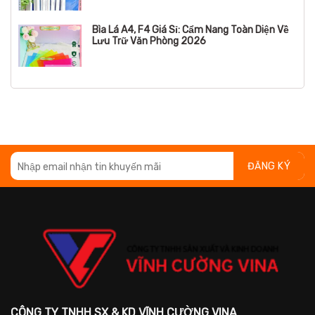
Bìa Lá A4, F4 Giá Sỉ: Cẩm Nang Toàn Diện Về
Lưu Trữ Văn Phòng 2026
CÔNG TY TNHH SX & KD VĨNH CƯỜNG VINA