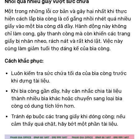
Nhồi quá nhiều giấy vượt sức chứa
Một trong những lỗi cơ bản và gây hại nhất khi thực
hiện cách lắp bìa còng là cố gắng nhồi nhét quá nhiều
giấy vào một bìa còng đã đầy. Hành động này không
chỉ làm cong, gãy thanh còng mà còn khiến các trang
giấy bị nhăn nheo, rách nát và rất khó lật. Việc này
cũng làm giảm tuổi thọ đáng kể của bìa còng.
Cách khắc phục:
Luôn kiểm tra sức chứa tối đa của bìa còng trước
khi đựng tài liệu.
Khi bìa còng gần đầy, hãy cân nhắc chia tài liệu
thành nhiều bìa khác hoặc chuyển sang loại bìa
còng có dung tích lớn hơn.
Tránh ép buộc các trang giấy khi đóng còng; nếu
cảm thấy quá chặt, hãy bớt một phần tài liệu.