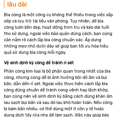
lâu dài
Bìa còng là một công cụ không thể thiếu trong việc sắp
xếp và lưu trữ tài liệu văn phòng. Tuy nhiên, để bìa
còng luôn bền đẹp, hoạt động trơn tru và kéo dài tuổi
thọ sử dụng, ngoài việc bảo quản đúng cách, bạn cũng
cần nắm rõ cách lắp bìa còng chuẩn xác. Áp dụng
những mẹo nhỏ dưới đây sẽ giúp bạn tối ưu hóa hiệu
quả sử dụng bìa còng mỗi ngày.
Vệ sinh định kỳ còng để tránh rỉ sét
Phần còng kim loại là bộ phận quan trọng nhất của bìa
còng, nhưng cũng dễ bị ảnh hưởng bởi độ ẩm và bụi
bẩn, dẫn đến rỉ sét. Ngoài việc thực hiện cách lắp bìa
còng đúng chuẩn để tránh cong vênh hay lệch khớp,
bạn cũng nên vệ sinh định kỳ bằng cách dùng khăn ẩm
lau sạch bụi bẩn và sau đó lau khô hoàn toàn. Nếu còng
bị bám bẩn nhiều, có thể dùng một ít cồn y tế hoặc
dung dịch tẩy rửa nhẹ để làm sạch. Việc này giúp kéo