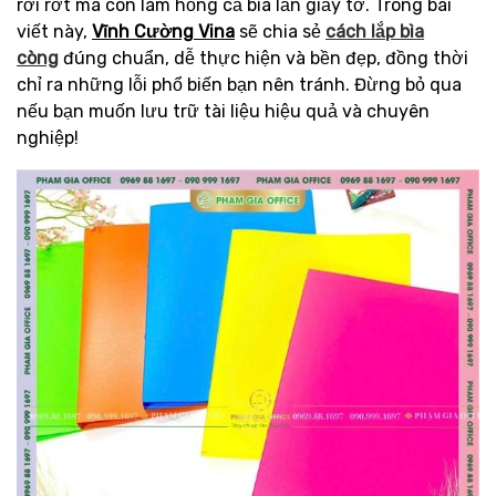
rơi rớt mà còn làm hỏng cả bìa lẫn giấy tờ. Trong bài
viết này,
Vĩnh Cường Vina
sẽ chia sẻ
cách lắp bìa
còng
đúng chuẩn, dễ thực hiện và bền đẹp, đồng thời
chỉ ra những lỗi phổ biến bạn nên tránh. Đừng bỏ qua
nếu bạn muốn lưu trữ tài liệu hiệu quả và chuyên
nghiệp!