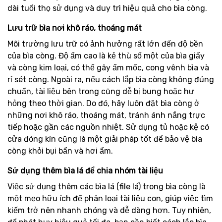
dài tuổi thọ sử dụng và duy trì hiệu quả cho bìa còng.
Lưu trữ bìa nơi khô ráo, thoáng mát
Môi trường lưu trữ có ảnh hưởng rất lớn đến độ bền
của bìa còng. Độ ẩm cao là kẻ thù số một của bìa giấy
và còng kim loại, có thể gây ẩm mốc, cong vênh bìa và
rỉ sét còng. Ngoài ra, nếu cách lắp bìa còng không đúng
chuẩn, tài liệu bên trong cũng dễ bị bung hoặc hư
hỏng theo thời gian. Do đó, hãy luôn đặt bìa còng ở
những nơi khô ráo, thoáng mát, tránh ánh nắng trực
tiếp hoặc gần các nguồn nhiệt. Sử dụng tủ hoặc kệ có
cửa đóng kín cũng là một giải pháp tốt để bảo vệ bìa
còng khỏi bụi bẩn và hơi ẩm.
Sử dụng thêm bìa lá để chia nhóm tài liệu
Việc sử dụng thêm các bìa lá (file lá) trong bìa còng là
một mẹo hữu ích để phân loại tài liệu con, giúp việc tìm
kiếm trở nên nhanh chóng và dễ dàng hơn. Tuy nhiên,