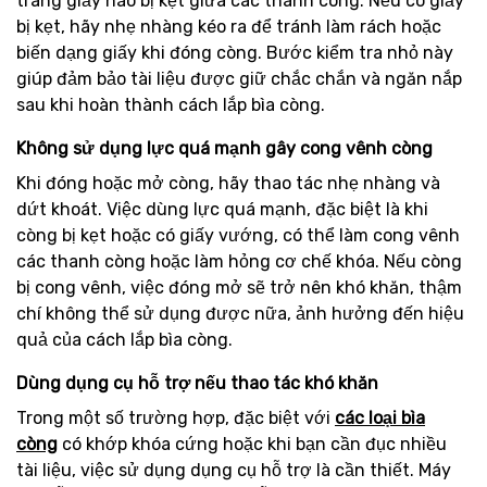
trang giấy nào bị kẹt giữa các thanh còng. Nếu có giấy
bị kẹt, hãy nhẹ nhàng kéo ra để tránh làm rách hoặc
biến dạng giấy khi đóng còng. Bước kiểm tra nhỏ này
giúp đảm bảo tài liệu được giữ chắc chắn và ngăn nắp
sau khi hoàn thành cách lắp bìa còng.
Không sử dụng lực quá mạnh gây cong vênh còng
Khi đóng hoặc mở còng, hãy thao tác nhẹ nhàng và
dứt khoát. Việc dùng lực quá mạnh, đặc biệt là khi
còng bị kẹt hoặc có giấy vướng, có thể làm cong vênh
các thanh còng hoặc làm hỏng cơ chế khóa. Nếu còng
bị cong vênh, việc đóng mở sẽ trở nên khó khăn, thậm
chí không thể sử dụng được nữa, ảnh hưởng đến hiệu
quả của cách lắp bìa còng.
Dùng dụng cụ hỗ trợ nếu thao tác khó khăn
Trong một số trường hợp, đặc biệt với
các loại bìa
còng
có khớp khóa cứng hoặc khi bạn cần đục nhiều
tài liệu, việc sử dụng dụng cụ hỗ trợ là cần thiết. Máy