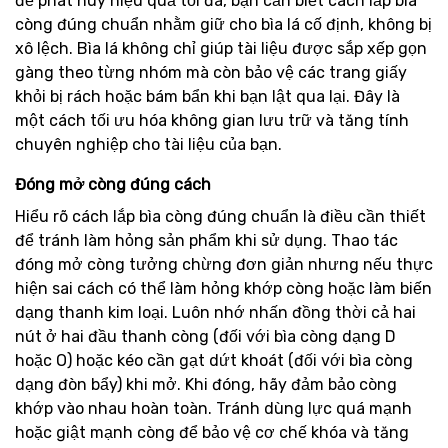
để phát huy hiệu quả tối đa, bạn cần biết cách lắp bìa
còng đúng chuẩn nhằm giữ cho bìa lá cố định, không bị
xô lệch. Bìa lá không chỉ giúp tài liệu được sắp xếp gọn
gàng theo từng nhóm mà còn bảo vệ các trang giấy
khỏi bị rách hoặc bám bẩn khi bạn lật qua lại. Đây là
một cách tối ưu hóa không gian lưu trữ và tăng tính
chuyên nghiệp cho tài liệu của bạn.
Đóng mở còng đúng cách
Hiểu rõ cách lắp bìa còng đúng chuẩn là điều cần thiết
để tránh làm hỏng sản phẩm khi sử dụng. Thao tác
đóng mở còng tưởng chừng đơn giản nhưng nếu thực
hiện sai cách có thể làm hỏng khớp còng hoặc làm biến
dạng thanh kim loại. Luôn nhớ nhấn đồng thời cả hai
nút ở hai đầu thanh còng (đối với bìa còng dạng D
hoặc O) hoặc kéo cần gạt dứt khoát (đối với bìa còng
dạng đòn bẩy) khi mở. Khi đóng, hãy đảm bảo còng
khớp vào nhau hoàn toàn. Tránh dùng lực quá mạnh
hoặc giật mạnh còng để bảo vệ cơ chế khóa và tăng