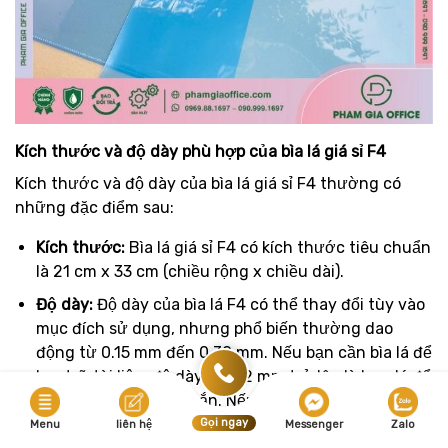
Kích thước và độ dày phù hợp của bìa lá giá sỉ F4
Kích thước và độ dày của bìa lá giá sỉ F4 thường có
những đặc điểm sau:
Kích thước:
Bìa lá giá sỉ F4 có kích thước tiêu chuẩn
là 21 cm x 33 cm (chiều rộng x chiều dài).
Độ dày:
Độ dày của bìa lá F4 có thể thay đổi tùy vào
mục đích sử dụng, nhưng phổ biến thường dao
động từ 0.15 mm đến 0.30 mm. Nếu bạn cần bìa lá để
lưu trữ tài liệu, độ dày từ 0.2 mm trở lên là hợp lý để
đảm bảo tính chắc chắn. Nếu chỉ cần để bảo vệ nhẹ,
bìa có độ dày từ 0.15 mm là đủ.
Gọi ngay
Menu
liên hệ
Messenger
Zalo