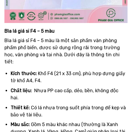
Bìa lá giá sỉ F4 – 5 màu
Bìa lá giá sỉ F4 – 5 màu là một sản phẩm văn phòng
phẩm phổ biến, được sử dụng rộng rãi trong trường
học, văn phòng và tại nhà. Dưới đây là thông tin chi
tiết:
Kích thước:
Khổ F4 (21 x 33 cm), phù hợp đựng giấy
tờ khổ A4, F4.
Chất liệu:
Nhựa PP cao cấp, dẻo, bền, không độc
hại.
Thiết kế:
Có lá nhựa trong suốt phía trong để kẹp và
bảo vệ tài liệu.
Màu sắc:
Gồm 5 màu khác nhau (thường là Xanh
dương, Xanh lá, Vàng, Hồng, Cam) giúp phân loại tài