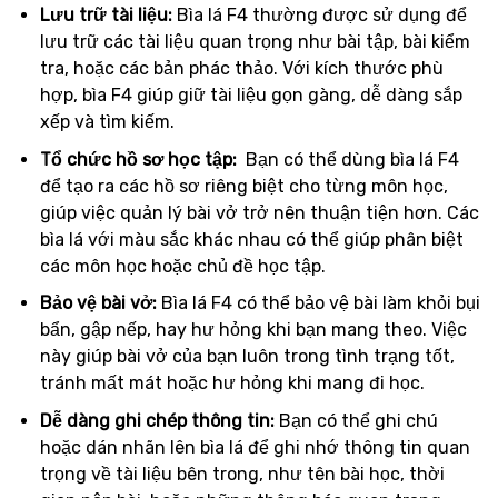
Lưu trữ tài liệu:
Bìa lá F4 thường được sử dụng để
lưu trữ các tài liệu quan trọng như bài tập, bài kiểm
tra, hoặc các bản phác thảo. Với kích thước phù
hợp, bìa F4 giúp giữ tài liệu gọn gàng, dễ dàng sắp
xếp và tìm kiếm.
Tổ chức hồ sơ học tập:
Bạn có thể dùng bìa lá F4
để tạo ra các hồ sơ riêng biệt cho từng môn học,
giúp việc quản lý bài vở trở nên thuận tiện hơn. Các
bìa lá với màu sắc khác nhau có thể giúp phân biệt
các môn học hoặc chủ đề học tập.
Bảo vệ bài vở:
Bìa lá F4 có thể bảo vệ bài làm khỏi bụi
bẩn, gập nếp, hay hư hỏng khi bạn mang theo. Việc
này giúp bài vở của bạn luôn trong tình trạng tốt,
tránh mất mát hoặc hư hỏng khi mang đi học.
Dễ dàng ghi chép thông tin:
Bạn có thể ghi chú
hoặc dán nhãn lên bìa lá để ghi nhớ thông tin quan
trọng về tài liệu bên trong, như tên bài học, thời