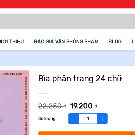
GIỚI THIỆU
BÁO GIÁ VĂN PHÒNG PHẨM
BLOG
L
Bìa phân trang 24 chữ
Giá
Giá
22.250
19.200
₫
₫
gốc
hiện
là:
tại
Bìa phân trang 24 chữ số lượng
22.250 ₫.
là:
19.200 ₫.