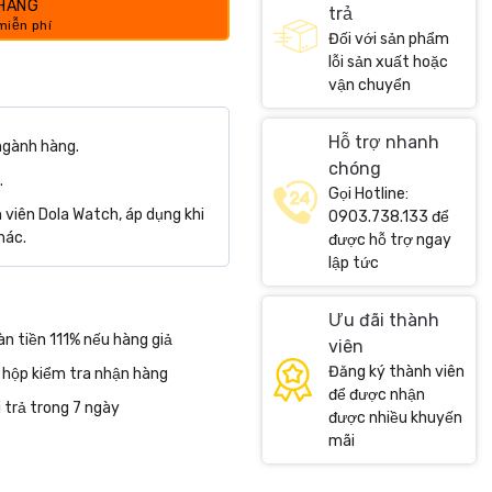
 HÀNG
trả
Đối với sản phẩm
lỗi sản xuất hoặc
vận chuyển
Hỗ trợ nhanh
ngành hàng.
chóng
.
Gọi Hotline:
viên Dola Watch, áp dụng khi
0903.738.133 để
hác.
được hỗ trợ ngay
lập tức
Ưu đãi thành
n tiền 111% nếu hàng giả
viên
Đăng ký thành viên
 hộp kiểm tra nhận hàng
để được nhận
 trả trong 7 ngày
được nhiều khuyến
mãi