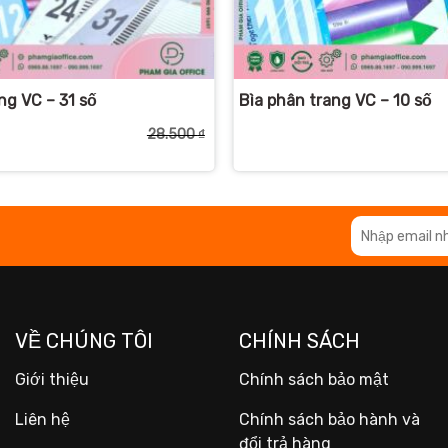
+
ng VC – 31 số
Bìa phân trang VC – 10 số
28.500
₫
Giá
Giá
gốc
hiện
là:
tại
28.500 ₫.
là:
25.200 ₫.
VỀ CHÚNG TÔI
CHÍNH SÁCH
Giới thiệu
Chính sách bảo mật
Liên hệ
Chính sách bảo hành và
đổi trả hàng