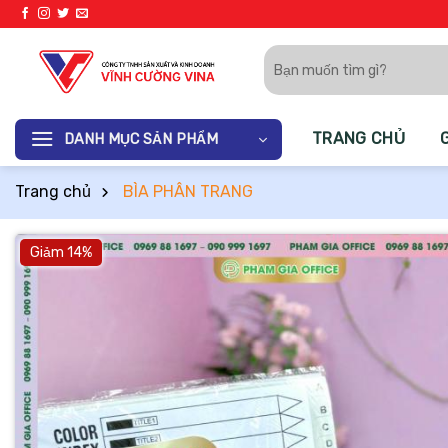
Bỏ
qua
Tìm
nội
kiếm:
dung
TRANG CHỦ
DANH MỤC SẢN PHẨM
Trang chủ
BÌA PHÂN TRANG
Giảm 14%