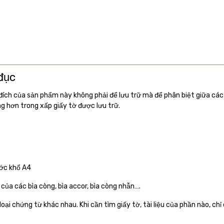
đục
đích của sản phẩm này không phải để lưu trữ mà để phân biệt giữa các fi
àng hơn trong xấp giấy tờ được lưu trữ.
ước khổ A4
của các bìa còng, bìa accor, bìa còng nhẫn….
ại chứng từ khác nhau. Khi cần tìm giấy tờ, tài liệu của phần nào, chỉ