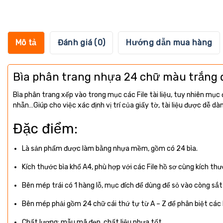
Mô tả
Đánh giá (0)
Hướng dẫn mua hàng
Bìa phân trang nhựa 24 chữ màu trắng 
Bìa phân trang xếp vào trong mục các File tài liệu, tuy nhiên mục 
nhẫn…Giúp cho việc xác định vị trí của giấy tờ, tài liệu được dễ d
Đặc điểm:
Là sản phẩm được làm bằng nhựa mềm, gồm có 24 bìa.
Kích thước bìa khổ A4, phù hợp với các File hồ sơ cùng kích th
Bên mép trái có 1 hàng lỗ, mục đích để dùng để sỏ vào còng sắt 
Bên mép phải gồm 24 chữ cái thứ tự từ A – Z để phân biệt các lo
Chất lượng: mẫu mã đẹp, chất liệu nhựa tốt