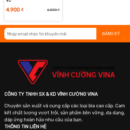
VC
4.900
₫
6.000
₫
Giá
Giá
gốc
hiện
là:
tại
6.000 ₫.
là:
4.900 ₫.
CÔNG TY TNHH SX & KD VĨNH CƯỜNG VINA
Chuyên sản xuất và cung cấp các loại bìa cao cấp. Cam
kết chất lượng vượt trội, sản phẩm bền vững, đa dạng,
đáp ứng hoàn hảo nhu cầu của bạn.
THÔNG TIN LIÊN HỆ