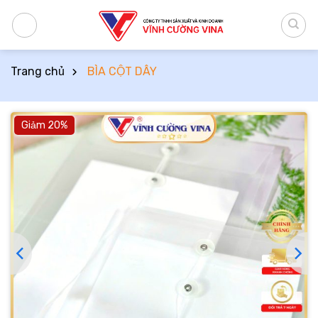
Bỏ
qua
nội
dung
Trang chủ
BÌA CỘT DÂY
Giảm 20%