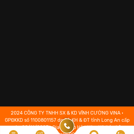
2024 CÔNG TY TNHH SX & KD VĨNH CƯỜNG VINA •
GPĐKKD số 1100801157 do Sở KH & ĐT tỉnh Long An cấp
ngày 08/11/2007 • Địa chỉ: Ấp Hậu Hòa, Xã Đức Lập,