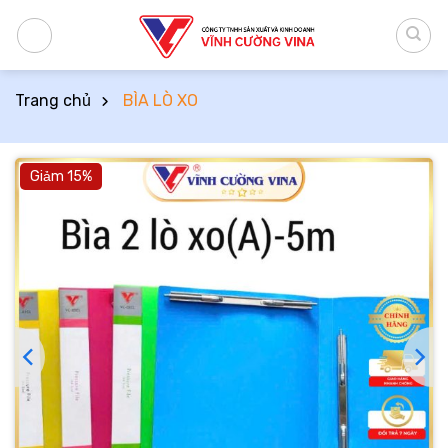
Bỏ
qua
nội
dung
Trang chủ
BÌA LÒ XO
Giảm 15%