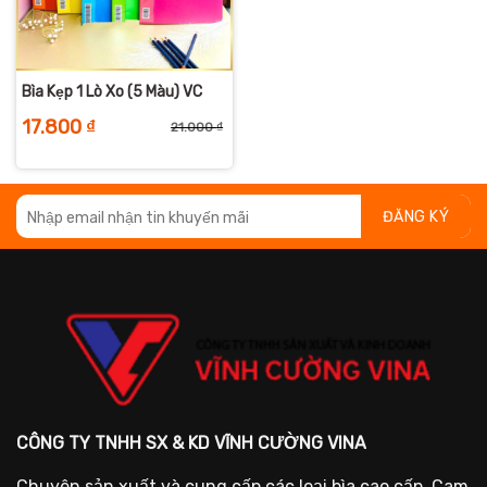
Bìa Kẹp 1 Lò Xo (5 Màu) VC
17.800
₫
21.000
₫
Giá
Giá
gốc
hiện
là:
tại
21.000 ₫.
là:
17.800 ₫.
CÔNG TY TNHH SX & KD VĨNH CƯỜNG VINA
Chuyên sản xuất và cung cấp các loại bìa cao cấp. Cam