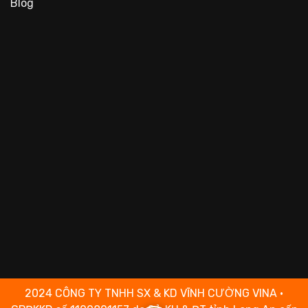
Blog
2024 CÔNG TY TNHH SX & KD VĨNH CƯỜNG VINA •