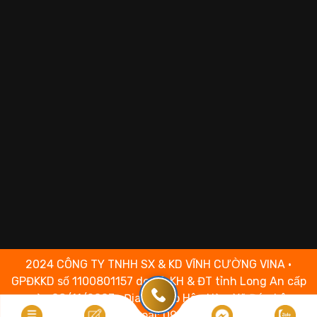
2024 CÔNG TY TNHH SX & KD VĨNH CƯỜNG VINA •
GPĐKKD số 1100801157 do Sở KH & ĐT tỉnh Long An cấp
ngày 08/11/2007 • Địa chỉ: Ấp Hậu Hòa, Xã Đức Lập,
Tỉnh Tây Ninh • Điện thoại: 0969.88.1697• Chịu trách